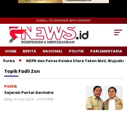
SCROLL TO CONTINUE WITH CONTENT
HOME
BERITA
NASIONAL
POLITIK
PARLEMENTARIA
 Purba
NDPR dan Polres Kolaka Utara Teken MoU, Wujudkan 
Topik
Fadli Zon
Politik
Sejarah Partai Gerindra
Rabu, 19 Juni 2024 - 00:03 WIB