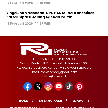
17 Februari 2026 | 19:38 WIB
Ringa Jhon Nahkodai DPD PAN Muna, Konsolidasi
Partai Dipacu Jelang Agenda Politik
15 Februari 2026 | 14:27 WIB
PT FOUR RESOLUSI INTERMEDIA
Alamat Kantor: Jl. K.S Tubun Lr. Laloepisi RT 004
RW 002 Baruga Kota Kendari – Sulawesi Tenggara
Email : fnewsoffice@gmail.com
office@fnews.id
HOME
TENTANG KAMI
REDAKSI
PEDOMAN MEDIA SIBER
KODE ETIK JURNALISTIK