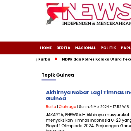
HOME
BERITA
NASIONAL
POLITIK
PARL
eri Layang-Layang Purba
NDPR dan Polres Kolaka Utara Teke
Topik
Guinea
Akhirnya Nobar Lagi Timnas I
Guinea
Berita
|
Olahraga
| Senin, 6 Mei 2024 - 17:52 WIB
JAKARTA, FNEWS.id– Akhirnya masyarakat
menyaksikan Timnas Indonesia U-23 yan
Playoff Olimpiade 2024. Perjuangan Garu