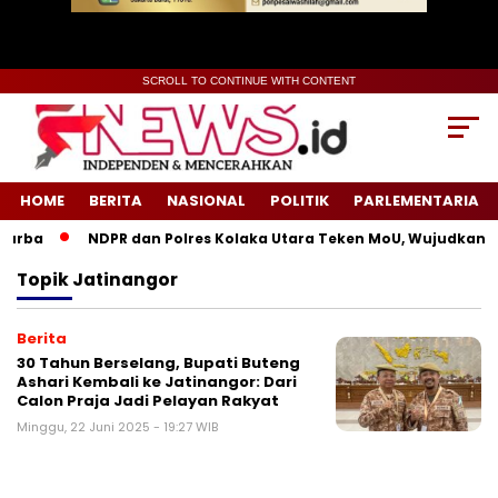
SCROLL TO CONTINUE WITH CONTENT
HOME
BERITA
NASIONAL
POLITIK
PARLEMENTARIA
urba
NDPR dan Polres Kolaka Utara Teken MoU, Wujudkan Ke
Topik
Jatinangor
Berita
30 Tahun Berselang, Bupati Buteng
Ashari Kembali ke Jatinangor: Dari
Calon Praja Jadi Pelayan Rakyat
Minggu, 22 Juni 2025 - 19:27 WIB