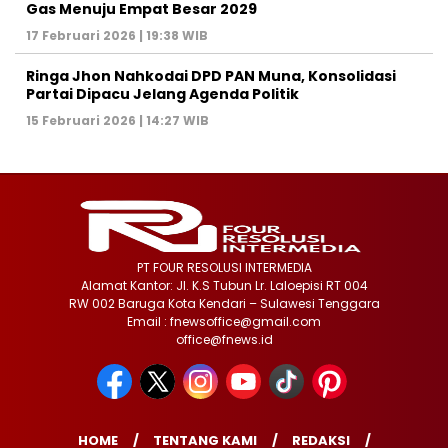
Gas Menuju Empat Besar 2029
17 Februari 2026 | 19:38 WIB
Ringa Jhon Nahkodai DPD PAN Muna, Konsolidasi
Partai Dipacu Jelang Agenda Politik
15 Februari 2026 | 14:27 WIB
PT FOUR RESOLUSI INTERMEDIA
Alamat Kantor: Jl. K.S Tubun Lr. Laloepisi RT 004
RW 002 Baruga Kota Kendari – Sulawesi Tenggara
Email : fnewsoffice@gmail.com
office@fnews.id
HOME
TENTANG KAMI
REDAKSI