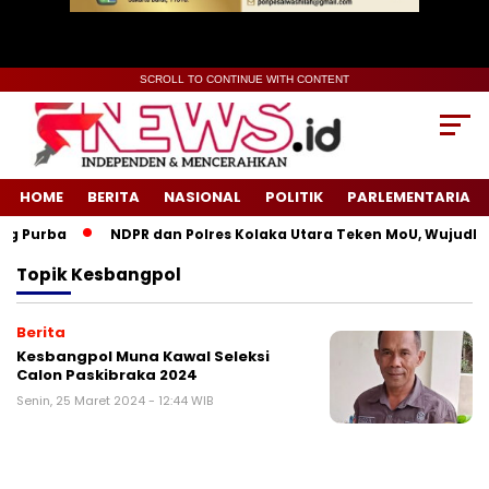
SCROLL TO CONTINUE WITH CONTENT
HOME
BERITA
NASIONAL
POLITIK
PARLEMENTARIA
g Purba
NDPR dan Polres Kolaka Utara Teken MoU, Wujudkan
Topik
Kesbangpol
Berita
Kesbangpol Muna Kawal Seleksi
Calon Paskibraka 2024
Senin, 25 Maret 2024 - 12:44 WIB