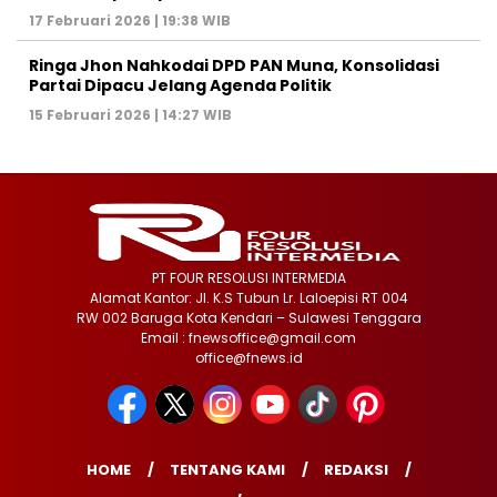
17 Februari 2026 | 19:38 WIB
Ringa Jhon Nahkodai DPD PAN Muna, Konsolidasi
Partai Dipacu Jelang Agenda Politik
15 Februari 2026 | 14:27 WIB
PT FOUR RESOLUSI INTERMEDIA
Alamat Kantor: Jl. K.S Tubun Lr. Laloepisi RT 004
RW 002 Baruga Kota Kendari – Sulawesi Tenggara
Email : fnewsoffice@gmail.com
office@fnews.id
HOME
TENTANG KAMI
REDAKSI