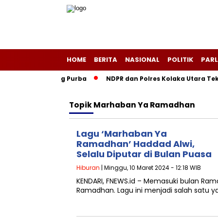
HOME
BERITA
NASIONAL
POLITIK
PARL
geri Layang-Layang Purba
NDPR dan Polres Kolaka Utara Tek
Topik
Marhaban Ya Ramadhan
Lagu ‘Marhaban Ya
Ramadhan’ Haddad Alwi,
Selalu Diputar di Bulan Puasa
Hiburan
| Minggu, 10 Maret 2024 - 12:18 WIB
KENDARI, FNEWS.id – Memasuki bulan Rama
Ramadhan. Lagu ini menjadi salah satu y