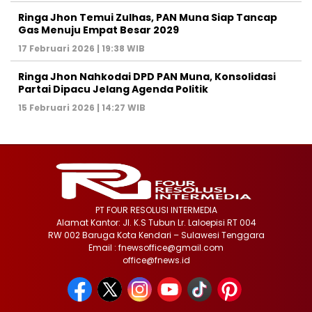
Ringa Jhon Temui Zulhas, PAN Muna Siap Tancap
Gas Menuju Empat Besar 2029
17 Februari 2026 | 19:38 WIB
Ringa Jhon Nahkodai DPD PAN Muna, Konsolidasi
Partai Dipacu Jelang Agenda Politik
15 Februari 2026 | 14:27 WIB
PT FOUR RESOLUSI INTERMEDIA
Alamat Kantor: Jl. K.S Tubun Lr. Laloepisi RT 004
RW 002 Baruga Kota Kendari – Sulawesi Tenggara
Email : fnewsoffice@gmail.com
office@fnews.id