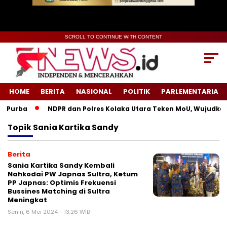
SCROLL TO CONTINUE WITH CONTENT
HOME
BERITA
NASIONAL
POLITIK
PARLEMENTARIA
 Purba
NDPR dan Polres Kolaka Utara Teken MoU, Wujudkan 
Topik
Sania Kartika Sandy
Berita
Sania Kartika Sandy Kembali
Nahkodai PW Japnas Sultra, Ketum
PP Japnas: Optimis Frekuensi
Bussines Matching di Sultra
Meningkat
Senin, 6 Mei 2024 - 13:26 WIB