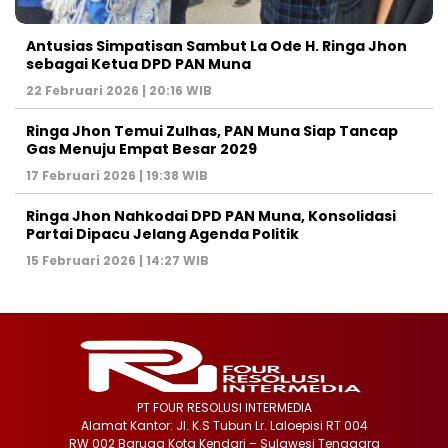
Antusias Simpatisan Sambut La Ode H. Ringa Jhon
sebagai Ketua DPD PAN Muna
22 Februari 2026 | 20:16 WIB
Ringa Jhon Temui Zulhas, PAN Muna Siap Tancap
Gas Menuju Empat Besar 2029
17 Februari 2026 | 19:38 WIB
Ringa Jhon Nahkodai DPD PAN Muna, Konsolidasi
Partai Dipacu Jelang Agenda Politik
15 Februari 2026 | 14:27 WIB
PT FOUR RESOLUSI INTERMEDIA
Alamat Kantor: Jl. K.S Tubun Lr. Laloepisi RT 004
RW 002 Baruga Kota Kendari – Sulawesi Tenggara