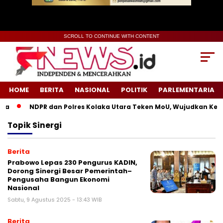
SCROLL TO CONTINUE WITH CONTENT
HOME
BERITA
NASIONAL
POLITIK
PARLEMENTARIA
a
NDPR dan Polres Kolaka Utara Teken MoU, Wujudkan Keadi
Topik
Sinergi
Berita
Prabowo Lepas 230 Pengurus KADIN,
Dorong Sinergi Besar Pemerintah–
Pengusaha Bangun Ekonomi
Nasional
Sabtu, 9 Agustus 2025 - 13:43 WIB
Berita