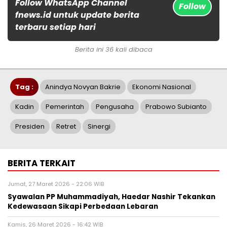
Follow WhatsApp Channel
Follow
fnews.id untuk update berita
terbaru setiap hari
Berita ini 36 kali dibaca
Tag :
Anindya Novyan Bakrie
Ekonomi Nasional
Kadin
Pemerintah
Pengusaha
Prabowo Subianto
Presiden
Retret
Sinergi
BERITA TERKAIT
Jumat, 27 Maret 2026 - 22:06 WIB
Syawalan PP Muhammadiyah, Haedar Nashir Tekankan
Kedewasaan Sikapi Perbedaan Lebaran
Kamis, 26 Maret 2026 - 16:42 WIB