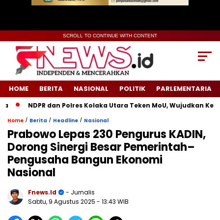
SCROLL TO CONTINUE WITH CONTENT
HOME
BERITA
NASIONAL
POLITIK
PARLEMENTARIA
NDPR dan Polres Kolaka Utara Teken MoU, Wujudkan Keadila
/
/
/
Home
Berita
Headline
Nasional
Prabowo Lepas 230 Pengurus KADIN,
Dorong Sinergi Besar Pemerintah–
Pengusaha Bangun Ekonomi
Nasional
Fnews.id
- Jurnalis
Sabtu, 9 Agustus 2025
- 13:43 WIB