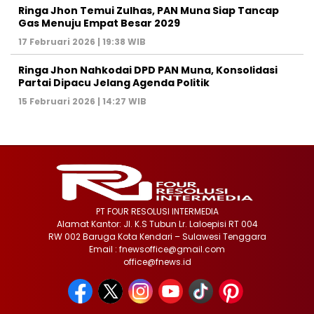
Ringa Jhon Temui Zulhas, PAN Muna Siap Tancap
Gas Menuju Empat Besar 2029
17 Februari 2026 | 19:38 WIB
Ringa Jhon Nahkodai DPD PAN Muna, Konsolidasi
Partai Dipacu Jelang Agenda Politik
15 Februari 2026 | 14:27 WIB
PT FOUR RESOLUSI INTERMEDIA
Alamat Kantor: Jl. K.S Tubun Lr. Laloepisi RT 004
RW 002 Baruga Kota Kendari – Sulawesi Tenggara
Email : fnewsoffice@gmail.com
office@fnews.id