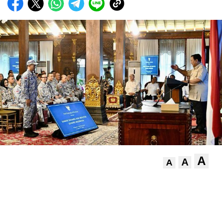
A
A
A