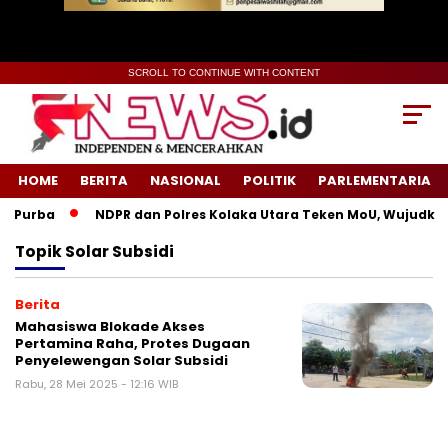
SCROLL TO CONTINUE WITH CONTENT
HOME
BERITA
NASIONAL
POLITIK
PARLEMENTARIA
 Purba
NDPR dan Polres Kolaka Utara Teken MoU, Wujudkan 
Topik
Solar Subsidi
Berita
Mahasiswa Blokade Akses
Pertamina Raha, Protes Dugaan
Penyelewengan Solar Subsidi
Rabu, 28 Mei 2025 - 12:16 WIB