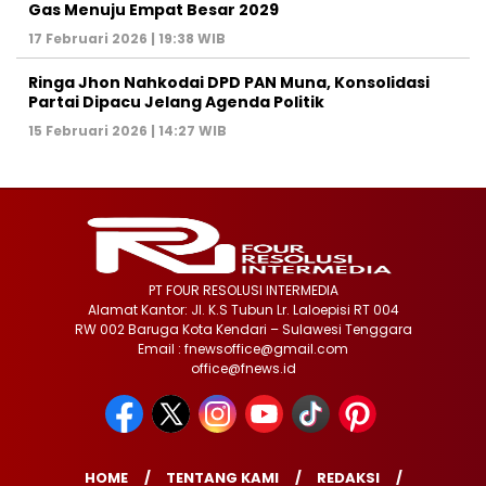
Gas Menuju Empat Besar 2029
17 Februari 2026 | 19:38 WIB
Ringa Jhon Nahkodai DPD PAN Muna, Konsolidasi
Partai Dipacu Jelang Agenda Politik
15 Februari 2026 | 14:27 WIB
PT FOUR RESOLUSI INTERMEDIA
Alamat Kantor: Jl. K.S Tubun Lr. Laloepisi RT 004
RW 002 Baruga Kota Kendari – Sulawesi Tenggara
Email : fnewsoffice@gmail.com
office@fnews.id
HOME
TENTANG KAMI
REDAKSI