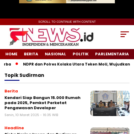
SCROLL TO CONTINUE WITH CONTENT
HOME
BERITA
NASIONAL
POLITIK
PARLEMENTARIA
urba
NDPR dan Polres Kolaka Utara Teken MoU, Wujudkan Ke
Topik
Sudirman
Berita
Kendari Siap Bangun 15.000 Rumah
pada 2025, Pemkot Perketat
Pengawasan Developer
Senin, 10 Maret 2025 - 16:35 WIB
Headline