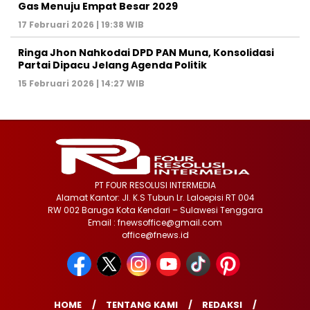
Gas Menuju Empat Besar 2029
17 Februari 2026 | 19:38 WIB
Ringa Jhon Nahkodai DPD PAN Muna, Konsolidasi
Partai Dipacu Jelang Agenda Politik
15 Februari 2026 | 14:27 WIB
PT FOUR RESOLUSI INTERMEDIA
Alamat Kantor: Jl. K.S Tubun Lr. Laloepisi RT 004
RW 002 Baruga Kota Kendari – Sulawesi Tenggara
Email : fnewsoffice@gmail.com
office@fnews.id
HOME
TENTANG KAMI
REDAKSI