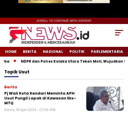
SCROLL TO CONTINUE WITH CONTENT
HOME
BERITA
NASIONAL
POLITIK
PARLEMENTARIA
rba
NDPR dan Polres Kolaka Utara Teken MoU, Wujudkan Kea
Topik
Usut
Berita
Pj Wali Kota Kendari Meminta APH
Usut Pungli Lapak di Kawasan Eks-
MTQ
Kamis, 18 April 2024 - 07:06 WIB