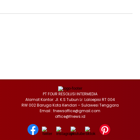
PT FOUR RESOLUSI INTERMEDIA
Alamat Kantor: Jl. K.S Tubun Lr. Laloepisi RT 004
RW 002 Baruga Kota Kendari – Sulawesi Tenggara
Email : fnewsoffice@gmail.com
office@fnews.id