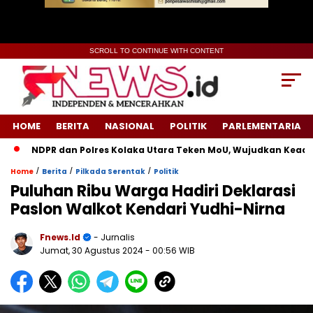
SCROLL TO CONTINUE WITH CONTENT
HOME
BERITA
NASIONAL
POLITIK
PARLEMENTARIA
NDPR dan Polres Kolaka Utara Teken MoU, Wujudkan Keadilan 
/
/
/
Home
Berita
Pilkada Serentak
Politik
Puluhan Ribu Warga Hadiri Deklarasi
Paslon Walkot Kendari Yudhi-Nirna
Fnews.id
- Jurnalis
Jumat, 30 Agustus 2024
- 00:56 WIB