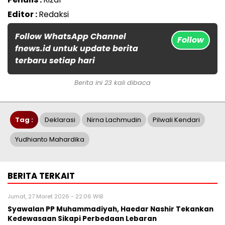
Editor :
Redaksi
Follow WhatsApp Channel
Follow
fnews.id untuk update berita
terbaru setiap hari
Berita ini 23 kali dibaca
Tag :
Deklarasi
Nirna Lachmudin
Pilwali Kendari
Yudhianto Mahardika
BERITA TERKAIT
Jumat, 27 Maret 2026 - 22:06 WIB
Syawalan PP Muhammadiyah, Haedar Nashir Tekankan
Kedewasaan Sikapi Perbedaan Lebaran