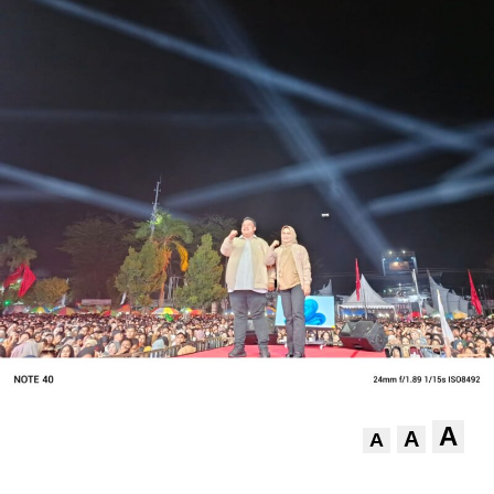
A
A
A