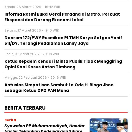
Kamis, 26 Maret 2026 - 16:42 WIB
Informa Resmi Buka Gerai Perdana di Metro, Perkuat
Ekspansi dan Dorong Ekonomi Lokal
Selasa, 17 Maret 2026 - 19:10 WIB
Danrem 172/PWY Resmikan PLTMH Karya Satgas Yonif
511/DY, Terangi Pedalaman Lanny Jaya
Senin, 16 Maret 2026 - 20:08 WIB
Ketua Repdem Kendari Minta Publik Tidak Menggiring
Opini Soal Kasus Anton Timbang
Minggu, 22 Februari 2026 - 20:16 WIB
Antusias Simpatisan Sambut La Ode H. Ringa Jhon
sebagai Ketua DPD PAN Muna
BERITA TERBARU
Berita
Syawalan PP Muhammadiyah, Haedar
Nashir Tekankan Kedewasaan Sikapi