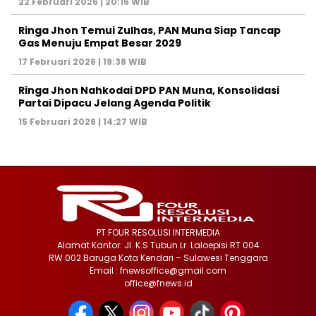
22 Februari 2026 | 20:16 WIB
Ringa Jhon Temui Zulhas, PAN Muna Siap Tancap
Gas Menuju Empat Besar 2029
17 Februari 2026 | 19:38 WIB
Ringa Jhon Nahkodai DPD PAN Muna, Konsolidasi
Partai Dipacu Jelang Agenda Politik
15 Februari 2026 | 14:27 WIB
PT FOUR RESOLUSI INTERMEDIA
Alamat Kantor: Jl. K.S Tubun Lr. Laloepisi RT 004
RW 002 Baruga Kota Kendari – Sulawesi Tenggara
Email : fnewsoffice@gmail.com
office@fnews.id