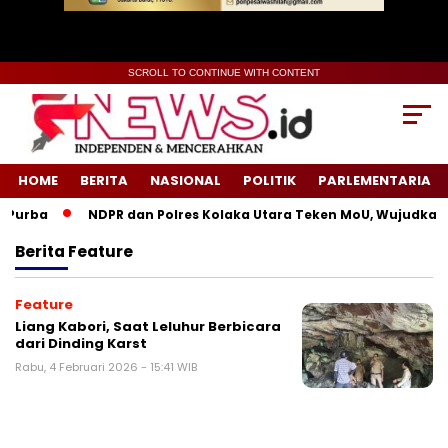
SCROLL TO CONTINUE WITH CONTENT
HOME
BERITA
NASIONAL
POLITIK
PARLEMENTARIA
Purba
NDPR dan Polres Kolaka Utara Teken MoU, Wujudkan K
Berita
Feature
Feature
Liang Kabori, Saat Leluhur Berbicara
dari Dinding Karst
Rabu, 4 Februari 2026 - 15:41 WIB