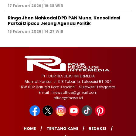
17 Februari 2026 | 19:38 WIB
Ringa Jhon Nahkodai DPD PAN Muna, Konsolidasi
Partai Dipacu Jelang Agenda Politik
15 Februari 2026 | 14:27 WIB
PT FOUR RESOLUSI INTERMEDIA
Alamat Kantor: Jl. K.S Tubun Lr. Laloepisi RT 004
RW 002 Baruga Kota Kendari – Sulawesi Tenggara
Email : fnewsoffice@gmail.com
office@fnews.id
HOME
TENTANG KAMI
REDAKSI