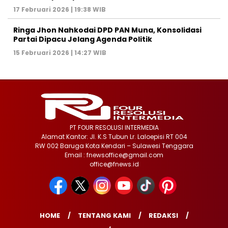
17 Februari 2026 | 19:38 WIB
Ringa Jhon Nahkodai DPD PAN Muna, Konsolidasi
Partai Dipacu Jelang Agenda Politik
15 Februari 2026 | 14:27 WIB
PT FOUR RESOLUSI INTERMEDIA
Alamat Kantor: Jl. K.S Tubun Lr. Laloepisi RT 004
RW 002 Baruga Kota Kendari – Sulawesi Tenggara
Email : fnewsoffice@gmail.com
office@fnews.id
HOME
TENTANG KAMI
REDAKSI