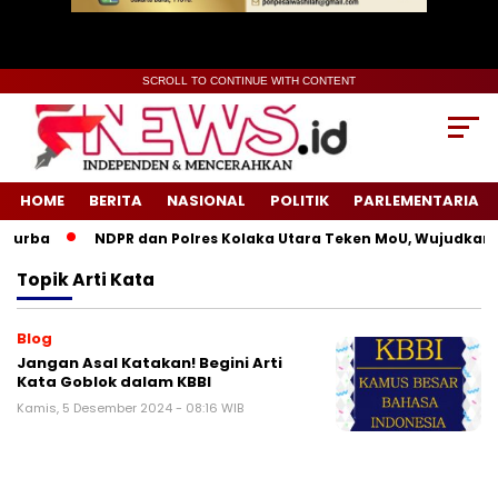
SCROLL TO CONTINUE WITH CONTENT
HOME
BERITA
NASIONAL
POLITIK
PARLEMENTARIA
Purba
NDPR dan Polres Kolaka Utara Teken MoU, Wujudkan K
Topik
Arti Kata
Blog
Jangan Asal Katakan! Begini Arti
Kata Goblok dalam KBBI
Kamis, 5 Desember 2024 - 08:16 WIB