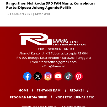
Ringa Jhon Nahkodai DPD PAN Muna, Konsolidasi
Partai Dipacu Jelang Agenda Politik
15 Februari 2026 | 14:27 WIB
PT FOUR RESOLUSI INTERMEDIA
Alamat Kantor: Jl. K.S Tubun Lr. Laloepisi RT 004
RW 002 Baruga Kota Kendari – Sulawesi Tenggara
Email : fnewsoffice@gmail.com
office@fnews.id
HOME
TENTANG KAMI
REDAKSI
PEDOMAN MEDIA SIBER
KODE ETIK JURNALISTIK