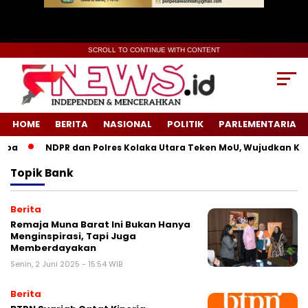
SCROLL TO CONTINUE WITH CONTENT
HOME
BERITA
NASIONAL
POLITIK
PARLEMENTARIA
ba
NDPR dan Polres Kolaka Utara Teken MoU, Wujudkan Kead
Topik
Bank
Berita
Remaja Muna Barat Ini Bukan Hanya
Menginspirasi, Tapi Juga
Memberdayakan
Senin, 2 Juni 2025 - 15:54 WIB
Berita