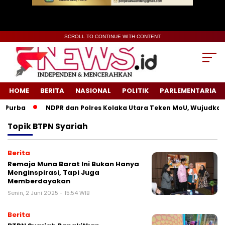
SCROLL TO CONTINUE WITH CONTENT
HOME
BERITA
NASIONAL
POLITIK
PARLEMENTARIA
Purba
NDPR dan Polres Kolaka Utara Teken MoU, Wujudkan 
Topik
BTPN Syariah
Berita
Remaja Muna Barat Ini Bukan Hanya
Menginspirasi, Tapi Juga
Memberdayakan
Senin, 2 Juni 2025 - 15:54 WIB
Berita