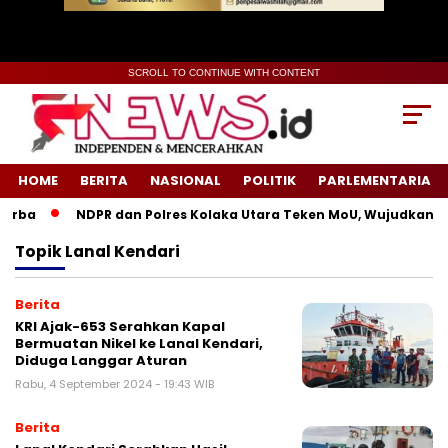
SCROLL TO CONTINUE WITH CONTENT
HOME
BERITA
NASIONAL
POLITIK
PARLEMENTARIA
urba
NDPR dan Polres Kolaka Utara Teken MoU, Wujudkan Ke
Topik
Lanal Kendari
Berita
KRI Ajak-653 Serahkan Kapal
Bermuatan Nikel ke Lanal Kendari,
Diduga Langgar Aturan
Rabu, 4 September 2024 - 19:43 WIB
Berita