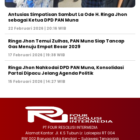
Antusias Simpatisan Sambut La Ode H. Ringa Jhon
sebagai Ketua DPD PAN Muna
22 Februari 2026 | 20:16 WIB
Ringa Jhon Temui Zulhas, PAN Muna Siap Tancap
Gas Menuju Empat Besar 2029
17 Februari 2026 | 19:38 WIB
Ringa Jhon Nahkodai DPD PAN Muna, Konsolidasi
Partai Dipacu Jelang Agenda Politik
15 Februari 2026 | 14:27 WIB
PT FOUR RESOLUSI INTERMEDIA
Alamat Kantor: Jl. K.S Tubun Lr. Laloepisi RT 004
RW 002 Baruga Kota Kendari – Sulawesi Tenggara