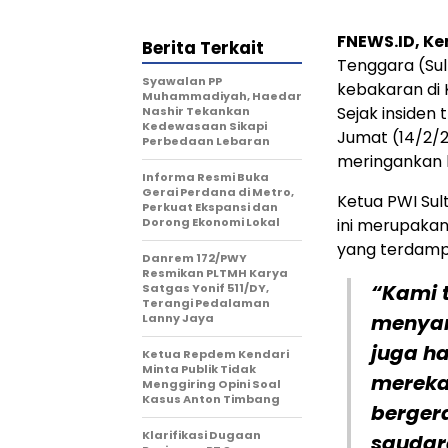
FNEWS.ID, Ke
Berita Terkait
Tenggara (Su
Syawalan PP
kebakaran di 
Muhammadiyah, Haedar
Sejak inside
Nashir Tekankan
Kedewasaan Sikapi
Jumat (14/2/2
Perbedaan Lebaran
meringankan 
Informa Resmi Buka
Gerai Perdana di Metro,
Ketua PWI Sul
Perkuat Ekspansi dan
Dorong Ekonomi Lokal
ini merupakan
yang terdamp
Danrem 172/PWY
Resmikan PLTMH Karya
“Kami 
Satgas Yonif 511/DY,
Terangi Pedalaman
menyam
Lanny Jaya
juga h
Ketua Repdem Kendari
Minta Publik Tidak
mereka
Menggiring Opini Soal
Kasus Anton Timbang
berger
Klarifikasi Dugaan
saudar