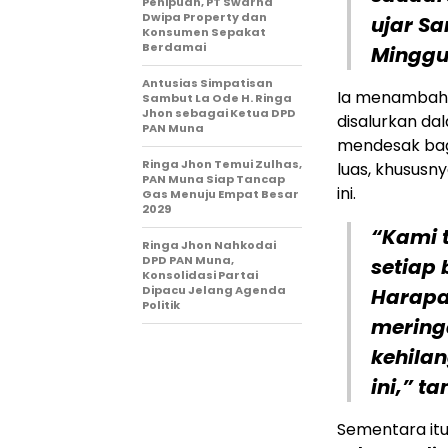
Penipuan, PT Swarna
Dwipa Property dan
ujar S
Konsumen Sepakat
Berdamai
Minggu 
Antusias Simpatisan
Ia menambahk
Sambut La Ode H. Ringa
Jhon sebagai Ketua DPD
disalurkan da
PAN Muna
mendesak bagi
Ringa Jhon Temui Zulhas,
luas, khususny
PAN Muna Siap Tancap
ini.
Gas Menuju Empat Besar
2029
“Kami 
Ringa Jhon Nahkodai
DPD PAN Muna,
setiap 
Konsolidasi Partai
Dipacu Jelang Agenda
Harapan
Politik
mering
kehila
ini,” 
Sementara itu