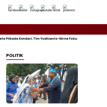
ilkada Kendari, Tim Yudhianto-Nirna Fokus Siapkan Bukti di MK
POLITIK