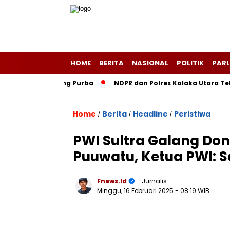
HOME
BERITA
NASIONAL
POLITIK
PARL
ri Layang-Layang Purba
NDPR dan Polres Kolaka Utara Teken
Home
Berita
Headline
Peristiwa
/
/
/
PWI Sultra Galang Do
Puuwatu, Ketua PWI: 
Fnews.id
- Jurnalis
Minggu, 16 Februari 2025
- 08:19 WIB