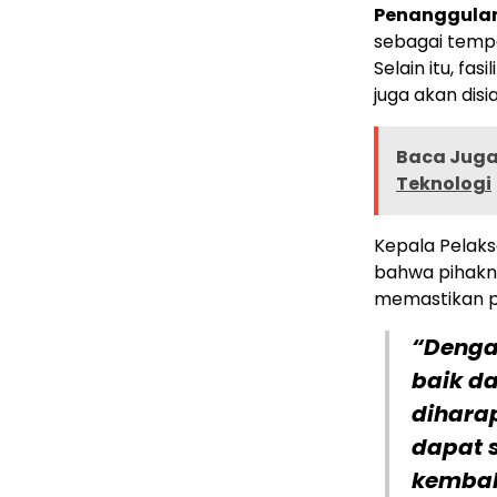
Penanggulan
sebagai temp
Selain itu, fas
juga akan di
Baca Juga
Teknologi
Kepala Pelak
bahwa pihakny
memastikan p
“Denga
baik d
dihara
dapat 
kembal