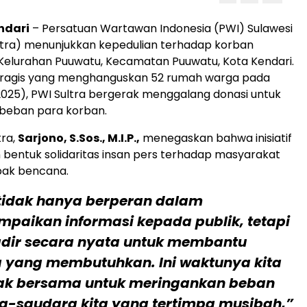
ndari
– Persatuan Wartawan Indonesia (PWI) Sulawesi
ltra) menunjukkan kepedulian terhadap korban
Kelurahan Puuwatu, Kecamatan Puuwatu, Kota Kendari.
n tragis yang menghanguskan 52 rumah warga pada
025), PWI Sultra bergerak menggalang donasi untuk
beban para korban.
tra,
Sarjono, S.Sos., M.I.P.,
menegaskan bahwa inisiatif
 bentuk solidaritas insan pers terhadap masyarakat
ak bencana.
tidak hanya berperan dalam
paikan informasi kepada publik, tetapi
adir secara nyata untuk membantu
 yang membutuhkan. Ini waktunya kita
ak bersama untuk meringankan beban
a-saudara kita yang tertimpa musibah,”