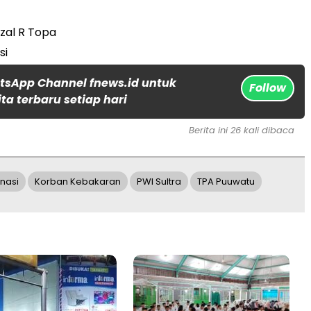
izal R Topa
si
tsApp Channel fnews.id untuk
Follow
ta terbaru setiap hari
Berita ini 26 kali dibaca
nasi
Korban Kebakaran
PWI Sultra
TPA Puuwatu