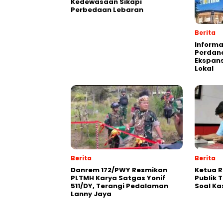
Kedewasaan Sikapi
Perbedaan Lebaran
Berita
Informa
Perdana
Ekspans
Lokal
Berita
Berita
Danrem 172/PWY Resmikan
Ketua 
PLTMH Karya Satgas Yonif
Publik 
511/DY, Terangi Pedalaman
Soal Ka
Lanny Jaya