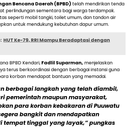
gan Bencana Daerah (BPBD)
telah mendirikan tenda
at perlindungan sementara bagi warga terdampak.
ilitas seperti mobil tangki, toilet umum, dan tandon air
siapkan untuk mendukung kebutuhan dapur umum.
:
HUT Ke-79, RRI Mampu Beradaptasi dengan
sana BPBD Kendari,
Fadlil Suparman,
menjelaskan
a terus berkoordinasi dengan berbagai instansi guna
ara korban mendapat bantuan yang memadai.
n berbagai langkah yang telah diambil,
ari pemerintah maupun masyarakat,
pkan para korban kebakaran di Puuwatu
segera bangkit dan mendapatkan
i tempat tinggal yang layak,” pungkas