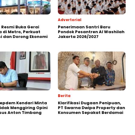
Advertorial
 Resmi Buka Gerai
Penerimaan Santri Baru
 di Metro, Perkuat
Pondok Pesantren Al Washilah
i dan Dorong Ekonomi
Jakarta 2026/2027
Berita
Repdem Kendari Minta
Klarifikasi Dugaan Penipuan,
Tidak Menggiring Opini
PT Swarna Dwipa Property dan
sus Anton Timbang
Konsumen Sepakat Berdamai