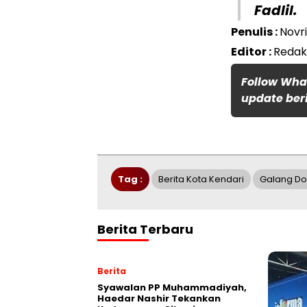
Fadlil.
Penulis :
Novr
Editor :
Redak
Follow Wha
update beri
Tag :
Berita Kota Kendari
Galang Do
Berita Terbaru
Berita
Syawalan PP Muhammadiyah,
Haedar Nashir Tekankan