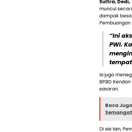
Sultra, Dedi,
muncul secara
dampak besar
Pembuangan A
“Ini ak
PWI. K
mengin
tempat 
Ia juga meneg
BPBD Kendari a
sasaran.
Baca Juga
Semangat 
Di sisi lain, 