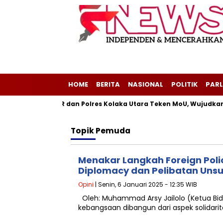
HOME
BERITA
NASIONAL
POLITIK
PARL
 Purba
NDPR dan Polres Kolaka Utara Teken MoU, Wujudkan 
Topik
Pemuda
Menakar Langkah Foreign Polic
Diplomacy dan Pelibatan Uns
Opini
| Senin, 6 Januari 2025 - 12:35 WIB
Oleh: Muhammad Arsy Jailolo (Ketua Bid
kebangsaan dibangun dari aspek solidar