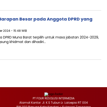
Harapan Besar pada Anggota DPRD yang
er 2024 - 15:48 WIB
a DPRD Muna Barat terpilih untuk masa jabatan 2024-2029,
ngsung khidmat dan dihadiri…
PT FOUR RESOLUSI INTERMEDIA
Alamat Kantor: Jl. K.S Tubun Lr. Laloepisi RT 004
RW 002 Baruga Kota Kendari – Sulawesi Tenggara