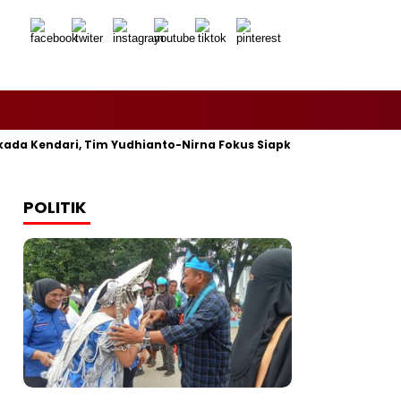
da Kendari, Tim Yudhianto-Nirna Fokus Siapkan Bukti di MK
POLITIK