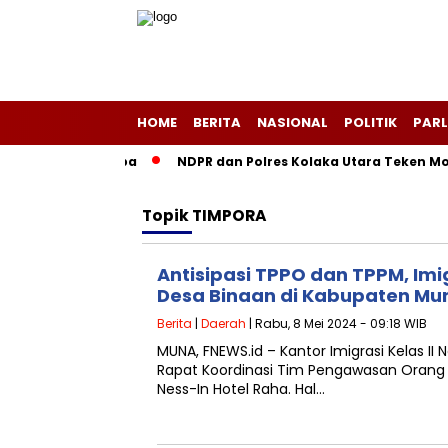
HOME
BERITA
NASIONAL
POLITIK
PARL
ayang-Layang Purba
NDPR dan Polres Kolaka Utara Teken MoU
Topik
TIMPORA
Antisipasi TPPO dan TPPM, Im
Desa Binaan di Kabupaten Mu
Berita
|
Daerah
| Rabu, 8 Mei 2024 - 09:18 WIB
MUNA, FNEWS.id – Kantor Imigrasi Kelas I
Rapat Koordinasi Tim Pengawasan Orang
Ness-In Hotel Raha. Hal…