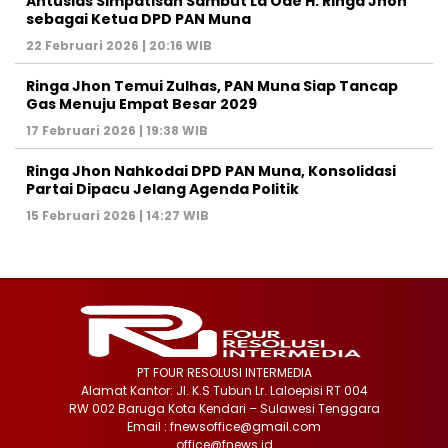
Antusias Simpatisan Sambut La Ode H. Ringa Jhon
sebagai Ketua DPD PAN Muna
22 Februari 2026 | 20:16 WIB
Ringa Jhon Temui Zulhas, PAN Muna Siap Tancap
Gas Menuju Empat Besar 2029
17 Februari 2026 | 19:38 WIB
Ringa Jhon Nahkodai DPD PAN Muna, Konsolidasi
Partai Dipacu Jelang Agenda Politik
15 Februari 2026 | 14:27 WIB
PT FOUR RESOLUSI INTERMEDIA
Alamat Kantor: Jl. K.S Tubun Lr. Laloepisi RT 004
RW 002 Baruga Kota Kendari – Sulawesi Tenggara
Email : fnewsoffice@gmail.com
office@fnews.id