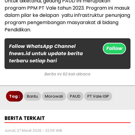
Untuk diketahui, gedung PAUD ini merupakan
program PPM PT Vale tahun 2023. Program ini masuk
dalam pilar ke delapan yaitu infrastruktur penunjang
program pengembangan masyarakat di bidang
Pendidikan.
Follow WhatsApp Channel
Follow
fnews.id untuk update berita
terbaru setiap hari
Berita ini 62 kali dibaca
Tag :
Bantu
Morowali
PAUD
PT Vale IGP
BERITA TERKAIT
Jumat, 27 Maret 2026 - 22:06 WIB