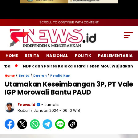
SCROLL TO CONTINUE WITH CONTENT
HOME
BERITA
NASIONAL
POLITIK
PARLEMENTARIA
a
NDPR dan Polres Kolaka Utara Teken MoU, Wujudkan Kead
/
/
/
Home
Berita
Daerah
Pendidikan
Utamakan Keseimbangan 3P, PT Vale
IGP Morowali Bantu PAUD
Fnews.id
- Jurnalis
Rabu, 17 Januari 2024
- 06:10 WIB