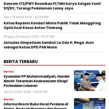
Danrem 172/PWY Resmikan PLTMH Karya Satgas Yonif
511/DY, Terangi Pedalaman Lanny Jaya
Senin, 16 Maret 2026 - 20:08 WIB
Ketua Repdem Kendari Minta Publik Tidak Menggiring
Opini Soal Kasus Anton Timbang
Minggu, 22 Februari 2026 - 20:16 WIB
Antusias Simpatisan Sambut La Ode H. Ringa Jhon
sebagai Ketua DPD PAN Muna
BERITA TERBARU
Berita
Syawalan PP Muhammadiyah, Haedar
Nashir Tekankan Kedewasaan Sikapi
Perbedaan Lebaran
Jumat, 27 Mar 2026 - 22:06 WIB
Berita
Informa Resmi Buka Gerai Perdana di
Metro, Perkuat Ekspansi dan Dorong