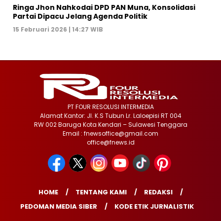
Ringa Jhon Nahkodai DPD PAN Muna, Konsolidasi
Partai Dipacu Jelang Agenda Politik
15 Februari 2026 | 14:27 WIB
PT FOUR RESOLUSI INTERMEDIA
Alamat Kantor: Jl. K.S Tubun Lr. Laloepisi RT 004
RW 002 Baruga Kota Kendari – Sulawesi Tenggara
Email : fnewsoffice@gmail.com
office@fnews.id
HOME
TENTANG KAMI
REDAKSI
PEDOMAN MEDIA SIBER
KODE ETIK JURNALISTIK