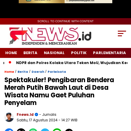
SCROLL TO CONTINUE WITH CONTENT
HOME
BERITA
NASIONAL
POLITIK
PARLEMENTARIA
NDPR dan Polres Kolaka Utara Teken MoU, Wujudkan Keadila
/
/
/
Home
Berita
Daerah
Pariwisata
Spektakuler! Pengibaran Bendera
Merah Putih Bawah Laut di Desa
Wisata Namu Gaet Puluhan
Penyelam
Fnews.id
- Jurnalis
Sabtu, 17 Agustus 2024
- 14:27 WIB