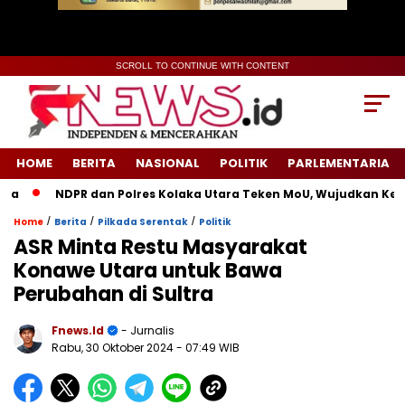
SCROLL TO CONTINUE WITH CONTENT
HOME
BERITA
NASIONAL
POLITIK
PARLEMENTARIA
NDPR dan Polres Kolaka Utara Teken MoU, Wujudkan Keadil
/
/
/
Home
Berita
Pilkada Serentak
Politik
ASR Minta Restu Masyarakat
Konawe Utara untuk Bawa
Perubahan di Sultra
Fnews.id
- Jurnalis
Rabu, 30 Oktober 2024
- 07:49 WIB