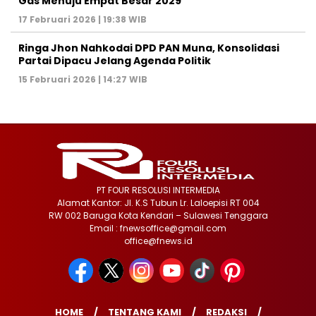
Gas Menuju Empat Besar 2029
17 Februari 2026 | 19:38 WIB
Ringa Jhon Nahkodai DPD PAN Muna, Konsolidasi
Partai Dipacu Jelang Agenda Politik
15 Februari 2026 | 14:27 WIB
PT FOUR RESOLUSI INTERMEDIA
Alamat Kantor: Jl. K.S Tubun Lr. Laloepisi RT 004
RW 002 Baruga Kota Kendari – Sulawesi Tenggara
Email : fnewsoffice@gmail.com
office@fnews.id
HOME
TENTANG KAMI
REDAKSI