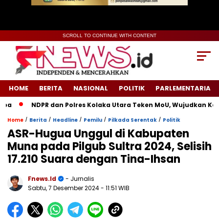
SCROLL TO CONTINUE WITH CONTENT
HOME
BERITA
NASIONAL
POLITIK
PARLEMENTARIA
NDPR dan Polres Kolaka Utara Teken MoU, Wujudkan Keadi
/
/
/
/
/
Home
Berita
Headline
Pemilu
Pilkada Serentak
Politik
ASR-Hugua Unggul di Kabupaten
Muna pada Pilgub Sultra 2024, Selisih
17.210 Suara dengan Tina-Ihsan
Fnews.id
- Jurnalis
Sabtu, 7 Desember 2024
- 11:51 WIB