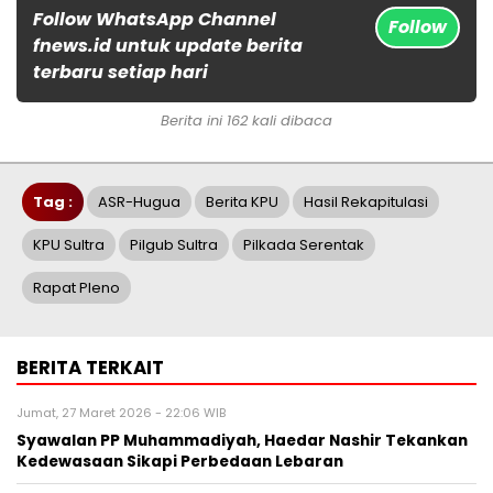
Follow WhatsApp Channel
Follow
fnews.id untuk update berita
terbaru setiap hari
Berita ini 162 kali dibaca
Tag :
ASR-Hugua
Berita KPU
Hasil Rekapitulasi
KPU Sultra
Pilgub Sultra
Pilkada Serentak
Rapat Pleno
BERITA TERKAIT
Jumat, 27 Maret 2026 - 22:06 WIB
Syawalan PP Muhammadiyah, Haedar Nashir Tekankan
Kedewasaan Sikapi Perbedaan Lebaran