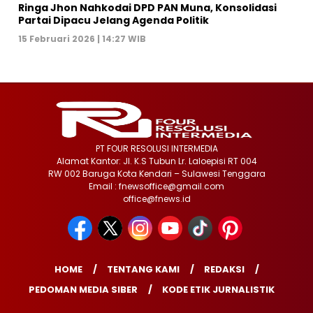
Ringa Jhon Nahkodai DPD PAN Muna, Konsolidasi
Partai Dipacu Jelang Agenda Politik
15 Februari 2026 | 14:27 WIB
PT FOUR RESOLUSI INTERMEDIA
Alamat Kantor: Jl. K.S Tubun Lr. Laloepisi RT 004
RW 002 Baruga Kota Kendari – Sulawesi Tenggara
Email : fnewsoffice@gmail.com
office@fnews.id
HOME
TENTANG KAMI
REDAKSI
PEDOMAN MEDIA SIBER
KODE ETIK JURNALISTIK