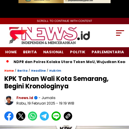
SCROLL TO CONTINUE WITH CONTENT
HOME
BERITA
NASIONAL
POLITIK
PARLEMENTARIA
NDPR dan Polres Kolaka Utara Teken MoU, Wujudkan Keadilan
/
/
/
Home
Berita
Headline
Hukrim
KPK Tahan Wali Kota Semarang,
Begini Kronologinya
Fnews.id
- Jurnalis
Rabu, 19 Februari 2025
- 19:19 WIB