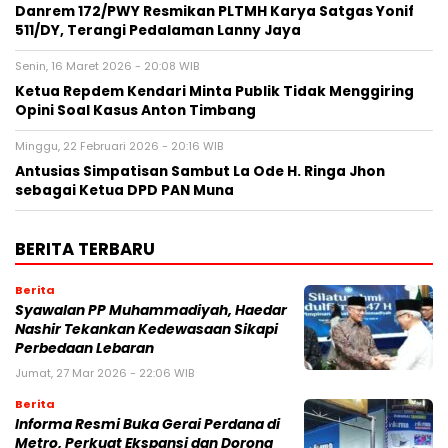
Danrem 172/PWY Resmikan PLTMH Karya Satgas Yonif
511/DY, Terangi Pedalaman Lanny Jaya
Senin, 16 Maret 2026 - 20:08 WIB
Ketua Repdem Kendari Minta Publik Tidak Menggiring
Opini Soal Kasus Anton Timbang
Minggu, 22 Februari 2026 - 20:16 WIB
Antusias Simpatisan Sambut La Ode H. Ringa Jhon
sebagai Ketua DPD PAN Muna
BERITA TERBARU
Berita
Syawalan PP Muhammadiyah, Haedar
Nashir Tekankan Kedewasaan Sikapi
Perbedaan Lebaran
Jumat, 27 Mar 2026 - 22:06 WIB
Berita
Informa Resmi Buka Gerai Perdana di
Metro, Perkuat Ekspansi dan Dorong