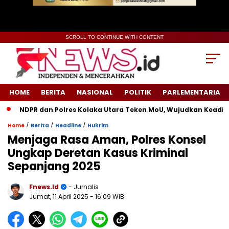
SCROLL TO CONTINUE WITH CONTENT
HOME
BERITA
NASIONAL
POLITIK
PARLEMENTARIA
NDPR dan Polres Kolaka Utara Teken MoU, Wujudkan Keadilan u
/
/
/
Home
Berita
Headline
Hukrim
Menjaga Rasa Aman, Polres Konsel
Ungkap Deretan Kasus Kriminal
Sepanjang 2025
Fnews.id
- Jurnalis
Jumat, 11 April 2025
- 16:09 WIB