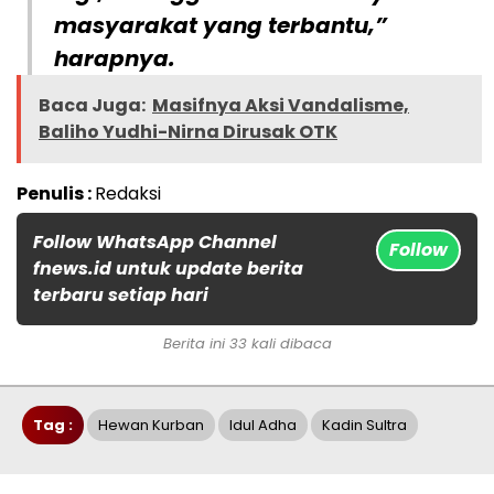
masyarakat yang terbantu,”
harapnya.
Baca Juga:
Masifnya Aksi Vandalisme,
Baliho Yudhi-Nirna Dirusak OTK
Penulis :
Redaksi
Follow WhatsApp Channel
Follow
fnews.id untuk update berita
terbaru setiap hari
Berita ini 33 kali dibaca
Tag :
Hewan Kurban
Idul Adha
Kadin Sultra