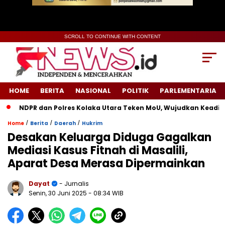
SCROLL TO CONTINUE WITH CONTENT
HOME
BERITA
NASIONAL
POLITIK
PARLEMENTARIA
NDPR dan Polres Kolaka Utara Teken MoU, Wujudkan Keadilan u
/
/
/
Home
Berita
Daerah
Hukrim
Desakan Keluarga Diduga Gagalkan
Mediasi Kasus Fitnah di Masalili,
Aparat Desa Merasa Dipermainkan
Dayat
- Jurnalis
Senin, 30 Juni 2025
- 08:34 WIB