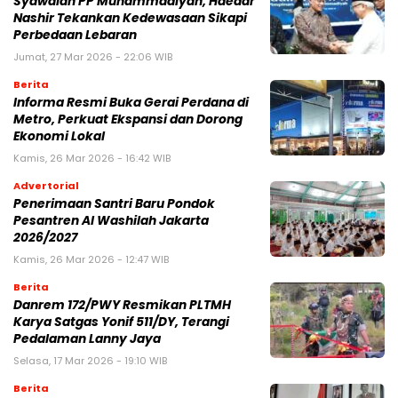
Syawalan PP Muhammadiyah, Haedar
Nashir Tekankan Kedewasaan Sikapi
Perbedaan Lebaran
Jumat, 27 Mar 2026 - 22:06 WIB
Berita
Informa Resmi Buka Gerai Perdana di
Metro, Perkuat Ekspansi dan Dorong
Ekonomi Lokal
Kamis, 26 Mar 2026 - 16:42 WIB
Advertorial
Penerimaan Santri Baru Pondok
Pesantren Al Washilah Jakarta
2026/2027
Kamis, 26 Mar 2026 - 12:47 WIB
Berita
Danrem 172/PWY Resmikan PLTMH
Karya Satgas Yonif 511/DY, Terangi
Pedalaman Lanny Jaya
Selasa, 17 Mar 2026 - 19:10 WIB
Berita