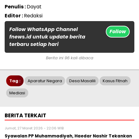
Penulis :
Dayat
Editor :
Redaksi
Follow WhatsApp Channel
Follow
fnews.id untuk update berita
terbaru setiap hari
Berita ini 96 kali dibaca
Tag :
Aparatur Negara
Desa Masalili
Kasus Fitnah
Mediasi
BERITA TERKAIT
Jumat, 27 Maret 2026 - 22:06 WIB
Syawalan PP Muhammadiyah, Haedar Nashir Tekankan