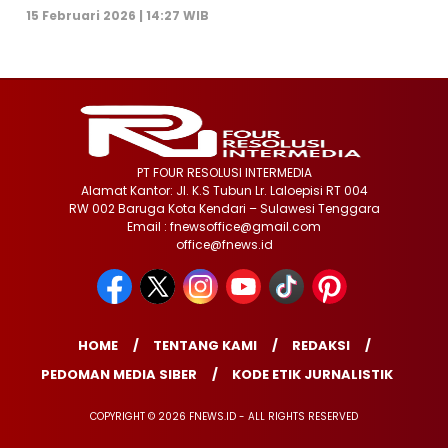
15 Februari 2026 | 14:27 WIB
PT FOUR RESOLUSI INTERMEDIA
Alamat Kantor: Jl. K.S Tubun Lr. Laloepisi RT 004
RW 002 Baruga Kota Kendari – Sulawesi Tenggara
Email : fnewsoffice@gmail.com
office@fnews.id
HOME
TENTANG KAMI
REDAKSI
PEDOMAN MEDIA SIBER
KODE ETIK JURNALISTIK
COPYRIGHT © 2026 FNEWS.ID - ALL RIGHTS RESERVED