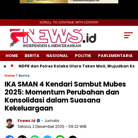
SCROLL TO CONTINUE WITH CONTENT
HOME
BERITA
NASIONAL
POLITIK
PARLEMENTARIA
NDPR dan Polres Kolaka Utara Teken MoU, Wujudkan Keadila
/
Home
Berita
IKA SMAN 4 Kendari Sambut Mubes
2025: Momentum Perubahan dan
Konsolidasi dalam Suasana
Kekeluargaan
Fnews.id
- Jurnalis
Selasa, 2 Desember 2025
- 09:22 WIB