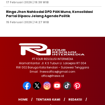
17 Februari 2026 | 19:38 WIB
Ringa Jhon Nahkodai DPD PAN Muna, Konsolidasi
Partai Dipacu Jelang Agenda Politik
15 Februari 2026 | 14:27 WIB
PT FOUR RESOLUSI INTERMEDIA
Alamat Kantor: Jl. K.S Tubun Lr. Laloepisi RT 004
RW 002 Baruga Kota Kendari – Sulawesi Tenggara
Email : fnewsoffice@gmail.com
office@fnews.id
HOME
TENTANG KAMI
REDAKSI