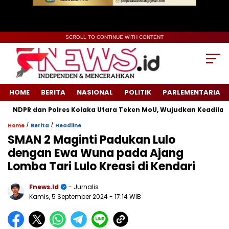
SCROLL TO CONTINUE WITH CONTENT
HOME
BERITA
NASIONAL
POLITIK
PARLEMENTARIA
DPR dan Polres Kolaka Utara Teken MoU, Wujudkan Keadilan unt
/
/
Home
Berita
Headline
SMAN 2 Maginti Padukan Lulo
dengan Ewa Wuna pada Ajang
Lomba Tari Lulo Kreasi di Kendari
Fnews.id
- Jurnalis
Kamis, 5 September 2024
- 17:14 WIB