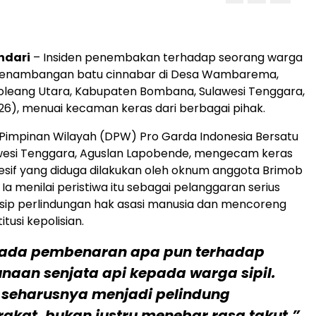
ndari
– Insiden penembakan terhadap seorang warga
si penambangan batu cinnabar di Desa Wambarema,
leang Utara, Kabupaten Bombana, Sulawesi Tenggara,
26), menuai kecaman keras dari berbagai pihak.
Pimpinan Wilayah (DPW) Pro Garda Indonesia Bersatu
awesi Tenggara, Aguslan Lapobende, mengecam keras
esif yang diduga dilakukan oleh oknum anggota Brimob
. Ia menilai peristiwa itu sebagai pelanggaran serius
sip perlindungan hak asasi manusia dan mencoreng
itusi kepolisian.
 ada pembenaran apa pun terhadap
naan senjata api kepada warga sipil.
 seharusnya menjadi pelindung
akat, bukan justru menebar rasa takut,”