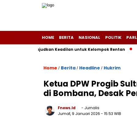
HOME
BERITA
NASIONAL
POLITIK
PARL
Teken MoU, Wujudkan Keadilan untuk Kelompok Rentan
Sengk
Home
Berita
Headline
Hukrim
/
/
/
Ketua DPW Progib Su
di Bombana, Desak P
Fnews.id
- Jurnalis
Jumat, 9 Januari 2026
- 15:53 WIB