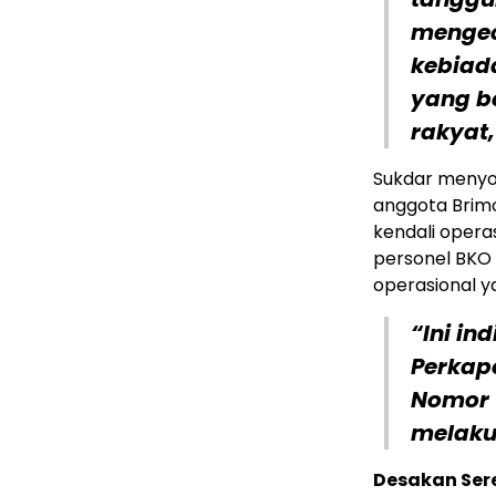
mengec
kebiada
yang be
rakyat,
Sukdar menyo
anggota Brimo
kendali opera
personel BKO
operasional y
“Ini in
Perkap
Nomor 1
melakuk
Desakan Sere