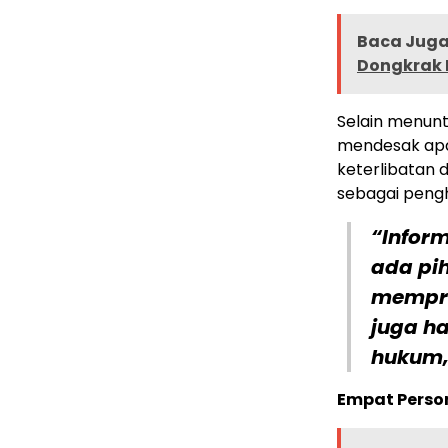
Baca Juga
Dongkrak 
Selain menunt
mendesak apa
keterlibatan d
sebagai pengh
“Infor
ada pi
mempro
juga h
hukum,
Empat Perso