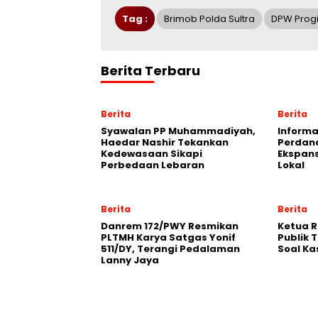
Tag :
Brimob Polda Sultra
DPW Progi
Berita Terbaru
Berita
Berita
Syawalan PP Muhammadiyah,
Informa
Haedar Nashir Tekankan
Perdana
Kedewasaan Sikapi
Ekspans
Perbedaan Lebaran
Lokal
Berita
Berita
Danrem 172/PWY Resmikan
Ketua 
PLTMH Karya Satgas Yonif
Publik 
511/DY, Terangi Pedalaman
Soal Ka
Lanny Jaya