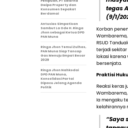
Penipuan, PT Swarna
Dwipa Property dan
tegas 
Konsumen Sepakat
Berdamai
(9/1/20
Antusias Simpatisan
Sambut La Ode H. Ringa
Korban penem
Jhon sebagai Ketua DPD
Wambarema, ya
PAN Muna
RSUD Tanduale
Ringa Jhon Temui Zulhas,
terjadi sekit
PAN Muna Siap Tancap
Gas Menuju Empat Besar
lokasi karena
2029
bersenjata.
Ringa Jhon Nahkodai
Praktisi Hu
DPD PAN Muna,
Konsolidasi Partai
Dipacu Jelang Agenda
Reaksi keras j
Politik
Wambarema, Adv
Ia mengaku t
kelahirannya
“Saya 
tanggu