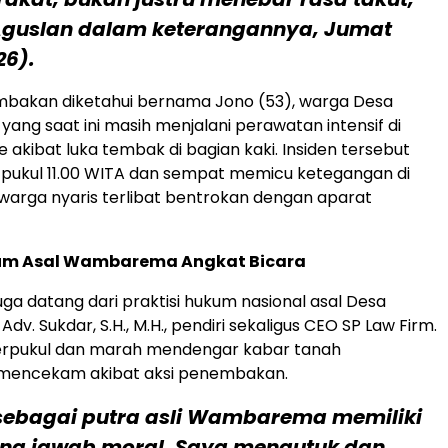
Aguslan dalam keterangannya, Jumat
26).
bakan diketahui bernama Jono (53), warga Desa
ng saat ini masih menjalani perawatan intensif di
 akibat luka tembak di bagian kaki. Insiden tersebut
ar pukul 11.00 WITA dan sempat memicu ketegangan di
 warga nyaris terlibat bentrokan dengan aparat
kum Asal Wambarema Angkat Bicara
uga datang dari praktisi hukum nasional asal Desa
. Sukdar, S.H., M.H., pendiri sekaligus CEO SP Law Firm.
erpukul dan marah mendengar kabar tanah
 mencekam akibat aksi penembakan.
sebagai putra asli Wambarema memiliki
ng jawab moral. Saya mengutuk dan