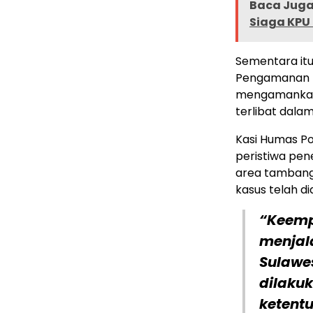
Baca Juga
Siaga KPU 
Sementara itu,
Pengamanan (
mengamankan 
terlibat dalam
Kasi Humas P
peristiwa pen
area tambang
kasus telah di
“Keemp
menjala
Sulawes
dilakuk
ketent