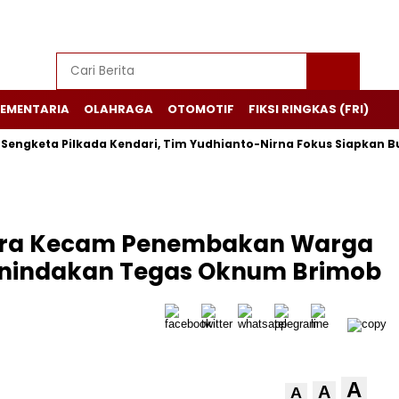
EMENTARIA
OLAHRAGA
OTOMOTIF
FIKSI RINGKAS (FRI)
eta Pilkada Kendari, Tim Yudhianto-Nirna Fokus Siapkan Bukti d
ltra Kecam Penembakan Warga
enindakan Tegas Oknum Brimob
A
A
A