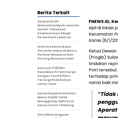
Berita Terkait
FNEWS.ID, Ke
Syawalan PP
Muhammadiyah, Haedar
sipil di loka
Nashir Tekankan
Kedewasaan Sikapi
Kecamatan Po
Perbedaan Lebaran
Kamis (8/1/20
Informa Resmi Buka
Ketua Dewan 
Gerai Perdana di Metro,
Perkuat Ekspansi dan
(Progib) Sul
Dorong Ekonomi Lokal
tindakan repr
Danrem 172/PWY
Polri tersebut
Resmikan PLTMH Karya
terhadap prin
Satgas Yonif 511/DY,
Terangi Pedalaman
nama baik inst
Lanny Jaya
“Tidak
Ketua Repdem Kendari
Minta Publik Tidak
penggu
Menggiring Opini Soal
Kasus Anton Timbang
Aparat
Klarifikasi Dugaan
masyar