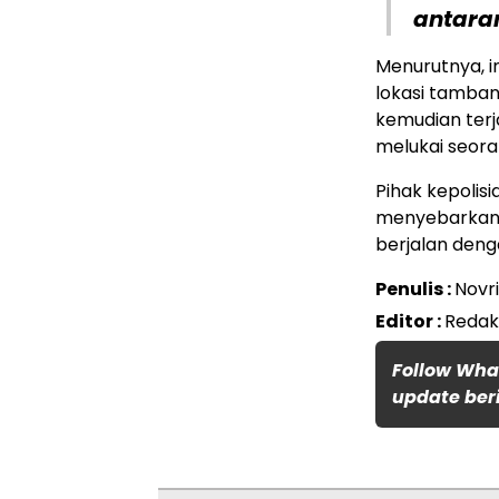
antara
Menurutnya, i
lokasi tamban
kemudian terj
melukai seora
Pihak kepolis
menyebarkan i
berjalan deng
Penulis :
Novr
Editor :
Redak
Follow Wha
update beri