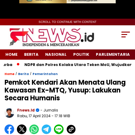
SCROLL TO CONTINUE WITH CONTENT
HOME
BERITA
NASIONAL
POLITIK
PARLEMENTARIA
ba
NDPR dan Polres Kolaka Utara Teken MoU, Wujudkan Kead
/
/
Home
Berita
Pemerintahan
Pemkot Kendari Akan Menata Ulang
Kawasan Ex-MTQ, Yusup: Lakukan
Secara Humanis
Fnews.id
- Jurnalis
Rabu, 17 April 2024
- 17:18 WIB