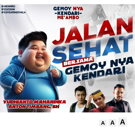
A
A
A