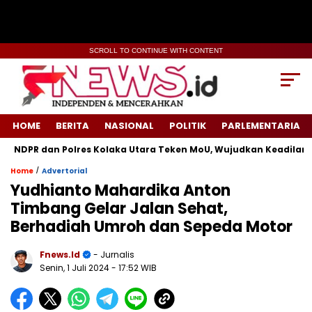
SCROLL TO CONTINUE WITH CONTENT
HOME
BERITA
NASIONAL
POLITIK
PARLEMENTARIA
dan Polres Kolaka Utara Teken MoU, Wujudkan Keadilan untuk K
/
Home
Advertorial
Yudhianto Mahardika Anton
Timbang Gelar Jalan Sehat,
Berhadiah Umroh dan Sepeda Motor
Fnews.id
- Jurnalis
Senin, 1 Juli 2024
- 17:52 WIB