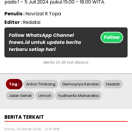
pada 1 – 5 Juli 2024 pukul 15.00 – 18.00 WITA.
Penulis :
Novrizal R Topa
Editor :
Redaksi
Follow WhatsApp Channel
Follow
fnews.id untuk update berita
terbaru setiap hari
Berita ini 28 kali dibaca
Tag :
Anton Timbang
Gemoynya Kendari
Hadiah
Jalan Sehat
Umroh
Yudhianto Mahardika
BERITA TERKAIT
Kamis, 26 Maret 2026 - 12:47 WIB