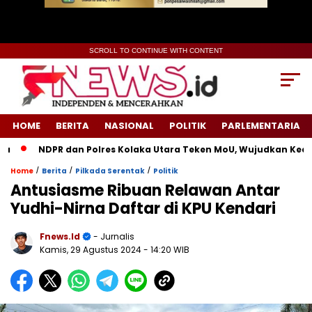
SCROLL TO CONTINUE WITH CONTENT
HOME
BERITA
NASIONAL
POLITIK
PARLEMENTARIA
NDPR dan Polres Kolaka Utara Teken MoU, Wujudkan Keadila
/
/
/
Home
Berita
Pilkada Serentak
Politik
Antusiasme Ribuan Relawan Antar
Yudhi-Nirna Daftar di KPU Kendari
Fnews.id
- Jurnalis
Kamis, 29 Agustus 2024
- 14:20 WIB