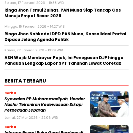
Selasa, 17 Februari 2026 - 19:38 WIB
Ringa Jhon Temui Zulhas, PAN Muna Siap Tancap Gas
Menuju Empat Besar 2029
Minggu, 15 Februari 2026 - 14:27 WIB
Ringa Jhon Nahkodai DPD PAN Muna, Konsolidasi Partai
Dipacu Jelang Agenda Politik
Kamis, 22 Januari 2026 - 13:29 WIB
ASN Wajib Membayar Pajak, Ini Penegasan DJP hingga
Panduan Lengkap Lapor SPT Tahunan Lewat Coretax
BERITA TERBARU
Berita
Syawalan PP Muhammadiyah, Haedar
Nashir Tekankan Kedewasaan Sikapi
Perbedaan Lebaran
Jumat, 27 Mar 2026 - 22:06 WIB
Berita
Informa Resmi Buka Gerai Perdana di