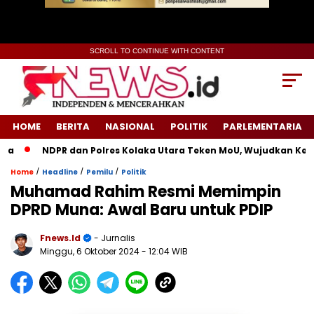
SCROLL TO CONTINUE WITH CONTENT
HOME
BERITA
NASIONAL
POLITIK
PARLEMENTARIA
NDPR dan Polres Kolaka Utara Teken MoU, Wujudkan Keadila
/
/
/
Home
Headline
Pemilu
Politik
Muhamad Rahim Resmi Memimpin
DPRD Muna: Awal Baru untuk PDIP
Fnews.id
- Jurnalis
Minggu, 6 Oktober 2024
- 12:04 WIB