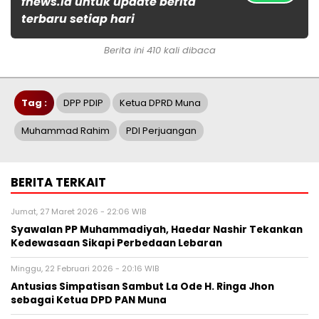
fnews.id untuk update berita
terbaru setiap hari
Berita ini 410 kali dibaca
Tag :
DPP PDIP
Ketua DPRD Muna
Muhammad Rahim
PDI Perjuangan
BERITA TERKAIT
Jumat, 27 Maret 2026 - 22:06 WIB
Syawalan PP Muhammadiyah, Haedar Nashir Tekankan
Kedewasaan Sikapi Perbedaan Lebaran
Minggu, 22 Februari 2026 - 20:16 WIB
Antusias Simpatisan Sambut La Ode H. Ringa Jhon
sebagai Ketua DPD PAN Muna