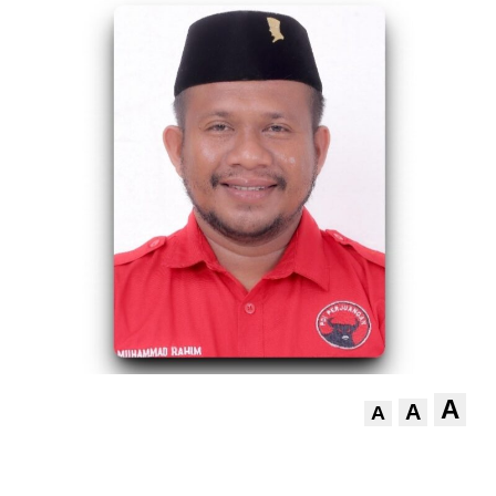
A
A
A