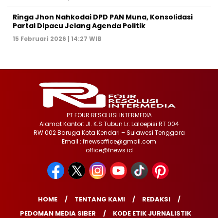
Ringa Jhon Nahkodai DPD PAN Muna, Konsolidasi
Partai Dipacu Jelang Agenda Politik
15 Februari 2026 | 14:27 WIB
PT FOUR RESOLUSI INTERMEDIA
Alamat Kantor: Jl. K.S Tubun Lr. Laloepisi RT 004
RW 002 Baruga Kota Kendari – Sulawesi Tenggara
Email : fnewsoffice@gmail.com
office@fnews.id
HOME
TENTANG KAMI
REDAKSI
PEDOMAN MEDIA SIBER
KODE ETIK JURNALISTIK