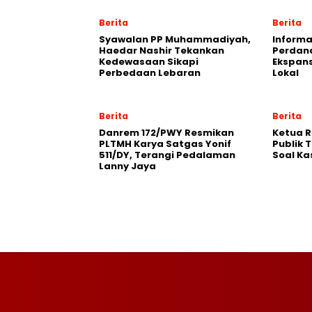
Berita
Berita
Syawalan PP Muhammadiyah,
Informa
Haedar Nashir Tekankan
Perdana
Kedewasaan Sikapi
Ekspans
Perbedaan Lebaran
Lokal
Berita
Berita
Danrem 172/PWY Resmikan
Ketua 
PLTMH Karya Satgas Yonif
Publik 
511/DY, Terangi Pedalaman
Soal Ka
Lanny Jaya