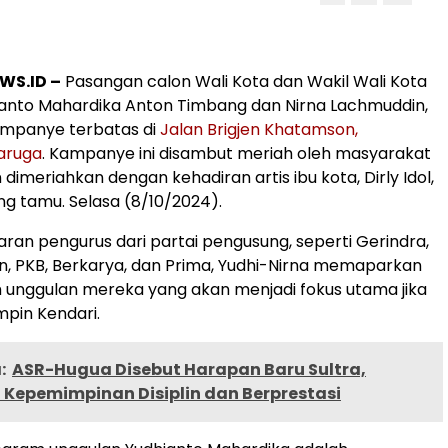
WS.ID –
Pasangan calon Wali Kota dan Wakil Wali Kota
ianto Mahardika Anton Timbang dan Nirna Lachmuddin,
mpanye terbatas di
Jalan Brigjen Khatamson,
aruga
. Kampanye ini disambut meriah oleh masyarakat
imeriahkan dengan kehadiran artis ibu kota, Dirly Idol,
ng tamu. Selasa (8/10/2024).
jaran pengurus dari partai pengusung, seperti Gerindra,
n, PKB, Berkarya, dan Prima, Yudhi-Nirna memaparkan
 unggulan mereka yang akan menjadi fokus utama jika
mpin Kendari.
:
ASR-Hugua Disebut Harapan Baru Sultra,
 Kepemimpinan Disiplin dan Berprestasi