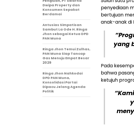
Salah satu pr
Penipuan, PT Swarna
Dwipa Property dan
penyediaan ma
Konsumen Sepakat
bertujuan men
Berdamai
anak-anak di 
Antusias Simpatisan
Sambut La Ode H. Ringa
“Progr
Jhon sebagai Ketua DPD
PAN Muna
yang b
Ringa Jhon Temui Zulhas,
PAN Muna Siap Tancap
Gas Menuju Empat Besar
2029
Pada kesemp
bahwa pasang
Ringa Jhon Nahkodai
DPD PAN Muna,
ketujuh prog
Konsolidasi Partai
Dipacu Jelang Agenda
Politik
“Kami
y
meny