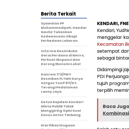
Berita Terkait
KENDARI, FNE
Syawalan PP
Muhammadiyah, Haedar
Kendari, Yudh
Nashir Tekankan
Kedewasaan Sikapi
menggelar ka
Perbedaan Lebaran
Kecamatan B
setempat dan d
Informa Resmi Buka
Gerai Perdana di Metro,
sebagai binta
Perkuat Ekspansi dan
Dorong Ekonomi Lokal
Didampingi ja
Danrem 172/PWY
PDI Perjuanga
Resmikan PLTMH Karya
tujuh program
Satgas Yonif 511/DY,
Terangi Pedalaman
terpilih memi
Lanny Jaya
Ketua Repdem Kendari
Baca Juga
Minta Publik Tidak
Menggiring Opini Soal
Kombinasi
Kasus Anton Timbang
Klarifikasi Dugaan