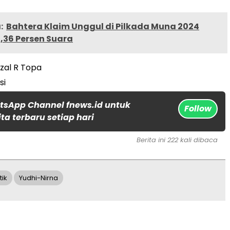
:
Bahtera Klaim Unggul di Pilkada Muna 2024
,36 Persen Suara
izal R Topa
si
tsApp Channel fnews.id untuk
Follow
ta terbaru setiap hari
Berita ini 222 kali dibaca
tik
Yudhi-Nirna