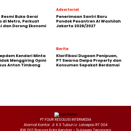
Advertorial
 Resmi Buka Gerai
Penerimaan Santri Baru
 di Metro, Perkuat
Pondok Pesantren Al Washilah
i dan Dorong Ekonomi
Jakarta 2026/2027
Berita
Repdem Kendari Minta
Klarifikasi Dugaan Penipuan,
Tidak Menggiring Opini
PT Swarna Dwipa Property dan
sus Anton Timbang
Konsumen Sepakat Berdamai
PT FOUR RESOLUSI INTERMEDIA
Alamat Kantor: Jl. K.S Tubun Lr. Laloepisi RT 004
RW 002 Baruga Kota Kendari – Sulawesi Tenggara