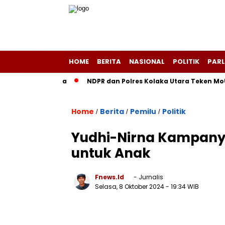
HOME
BERITA
NASIONAL
POLITIK
PARL
ang-Layang Purba
NDPR dan Polres Kolaka Utara Teken MoU, 
Home
Berita
Pemilu
Politik
/
/
/
Yudhi-Nirna Kampanye 
untuk Anak
Fnews.id
- Jurnalis
Selasa, 8 Oktober 2024
- 19:34 WIB