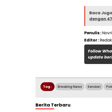
Baca Juga
dengan 47
Penulis :
Novr
Editor :
Redak
Follow Wha
update beri
Tag :
Breaking News
Kendari
Poli
Berita Terbaru