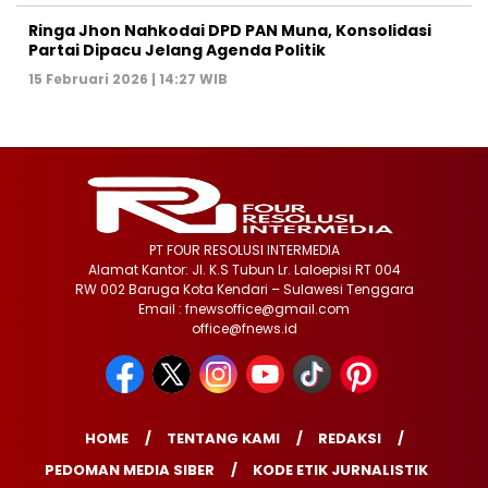
Ringa Jhon Nahkodai DPD PAN Muna, Konsolidasi
Partai Dipacu Jelang Agenda Politik
15 Februari 2026 | 14:27 WIB
PT FOUR RESOLUSI INTERMEDIA
Alamat Kantor: Jl. K.S Tubun Lr. Laloepisi RT 004
RW 002 Baruga Kota Kendari – Sulawesi Tenggara
Email : fnewsoffice@gmail.com
office@fnews.id
HOME
TENTANG KAMI
REDAKSI
PEDOMAN MEDIA SIBER
KODE ETIK JURNALISTIK