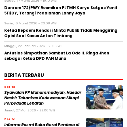
Selasa, 17 Maret 2026 - 19:10 WIB
Danrem 172/PWY Resmikan PLTMH Karya Satgas Yonif
511/DY, Terangi Pedalaman Lanny Jaya
Senin, 16 Maret 2026 - 20:08 WIB
Ketua Repdem Kendari Minta Publik Tidak Menggiring
Opini Soal Kasus Anton Timbang
Minggu, 22 Februari 2026 - 20:16 WIB
Antusias Simpatisan Sambut La Ode H. Ringa Jhon
sebagai Ketua DPD PAN Muna
BERITA TERBARU
Berita
Syawalan PP Muhammadiyah, Haedar
Nashir Tekankan Kedewasaan Sikapi
Perbedaan Lebaran
Jumat, 27 Mar 2026 - 22:06 WIB
Berita
Informa Resmi Buka Gerai Perdana di