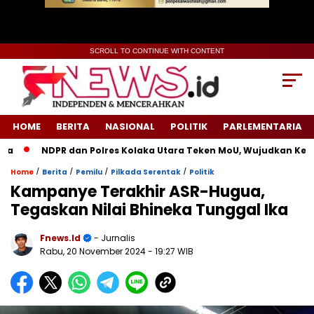
SCROLL TO CONTINUE WITH CONTENT
HOME
BERITA
NASIONAL
POLITIK
PARLEMENTARIA
NDPR dan Polres Kolaka Utara Teken MoU, Wujudkan Keadila
/
/
/
/
Home
Berita
Pemilu
Pilkada Serentak
Politik
Kampanye Terakhir ASR-Hugua,
Tegaskan Nilai Bhineka Tunggal Ika
Fnews.id
- Jurnalis
Rabu, 20 November 2024
- 19:27 WIB