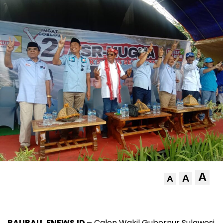
A
A
A
BAUBAU, FNEWS.ID –
Calon Wakil Gubernur Sulawesi