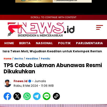
SCROLL TO CONTINUE WITH CONTENT
HOME
BERITA
NASIONAL
POLITIK
PARLEMENTARIA
ra Teken MoU, Wujudkan Keadilan untuk Kelompok Rentan
S
/
/
/
Home
Berita
Headline
Pemilu
TPS Cabub Lukman Abunawas Resmi
Dikukuhkan
Fnews.id
- Jurnalis
Rabu, 8 Mei 2024
- 11:06 WIB