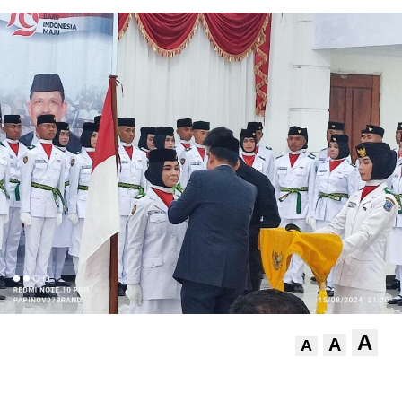
A
A
A