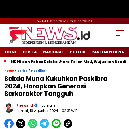
SCROLL TO CONTINUE WITH CONTENT
HOME
BERITA
NASIONAL
POLITIK
PARLEMENTARIA
 dan Polres Kolaka Utara Teken MoU, Wujudkan Keadilan untuk 
/
/
Home
Berita
Headline
Sekda Muna Kukuhkan Paskibra
2024, Harapkan Generasi
Berkarakter Tangguh
Fnews.id
- Jurnalis
Jumat, 16 Agustus 2024
- 02:31 WIB