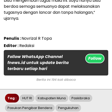
bisa mengemban tugas mulia ini. Saya hanya bisa
berdoa semoga semuanya dapat melaksanakan
tugasnya dengan lancar dan tanpa halangan,”
ujarnya.
Penulis :
Novrizal R Topa
Editor :
Redaksi
Follow WhatsApp Channel
Follow
fnews.id untuk update berita
terbaru setiap hari
Berita ini 194 kali dibaca
Tag :
HUT RI
Kabupaten Muna
Paskibraka
Pasukan Pengibar Bendera
Pengukuhan