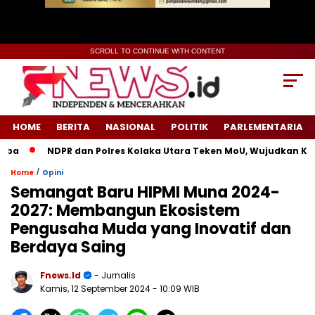
SCROLL TO CONTINUE WITH CONTENT
HOME
BERITA
NASIONAL
POLITIK
PARLEMENTARIA
NDPR dan Polres Kolaka Utara Teken MoU, Wujudkan Keadil
/
Home
Opini
Semangat Baru HIPMI Muna 2024-
2027: Membangun Ekosistem
Pengusaha Muda yang Inovatif dan
Berdaya Saing
Fnews.id
- Jurnalis
Kamis, 12 September 2024
- 10:09 WIB