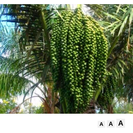
A
A
A