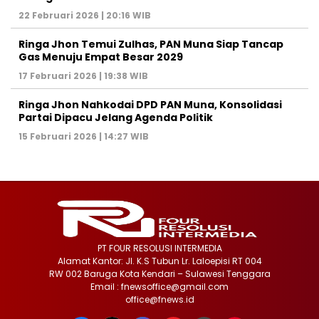
22 Februari 2026 | 20:16 WIB
Ringa Jhon Temui Zulhas, PAN Muna Siap Tancap
Gas Menuju Empat Besar 2029
17 Februari 2026 | 19:38 WIB
Ringa Jhon Nahkodai DPD PAN Muna, Konsolidasi
Partai Dipacu Jelang Agenda Politik
15 Februari 2026 | 14:27 WIB
PT FOUR RESOLUSI INTERMEDIA
Alamat Kantor: Jl. K.S Tubun Lr. Laloepisi RT 004
RW 002 Baruga Kota Kendari – Sulawesi Tenggara
Email : fnewsoffice@gmail.com
office@fnews.id