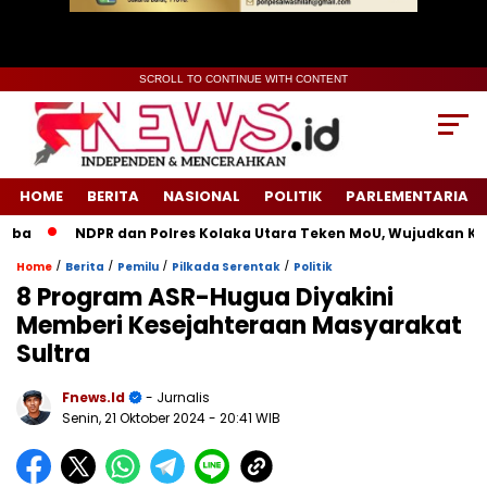
SCROLL TO CONTINUE WITH CONTENT
HOME
BERITA
NASIONAL
POLITIK
PARLEMENTARIA
NDPR dan Polres Kolaka Utara Teken MoU, Wujudkan Keadil
/
/
/
/
Home
Berita
Pemilu
Pilkada Serentak
Politik
8 Program ASR-Hugua Diyakini
Memberi Kesejahteraan Masyarakat
Sultra
Fnews.id
- Jurnalis
Senin, 21 Oktober 2024
- 20:41 WIB