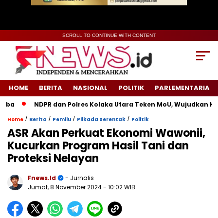
SCROLL TO CONTINUE WITH CONTENT
HOME
BERITA
NASIONAL
POLITIK
PARLEMENTARIA
a
NDPR dan Polres Kolaka Utara Teken MoU, Wujudkan Keadi
/
/
/
/
Home
Berita
Pemilu
Pilkada Serentak
Politik
ASR Akan Perkuat Ekonomi Wawonii,
Kucurkan Program Hasil Tani dan
Proteksi Nelayan
Fnews.id
- Jurnalis
Jumat, 8 November 2024
- 10:02 WIB