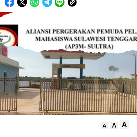
A
A
A