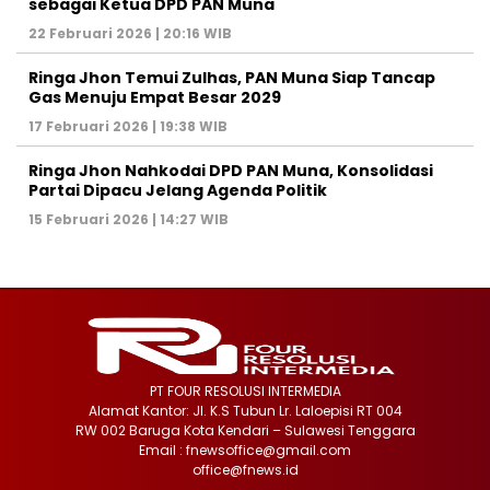
sebagai Ketua DPD PAN Muna
22 Februari 2026 | 20:16 WIB
Ringa Jhon Temui Zulhas, PAN Muna Siap Tancap
Gas Menuju Empat Besar 2029
17 Februari 2026 | 19:38 WIB
Ringa Jhon Nahkodai DPD PAN Muna, Konsolidasi
Partai Dipacu Jelang Agenda Politik
15 Februari 2026 | 14:27 WIB
PT FOUR RESOLUSI INTERMEDIA
Alamat Kantor: Jl. K.S Tubun Lr. Laloepisi RT 004
RW 002 Baruga Kota Kendari – Sulawesi Tenggara
Email : fnewsoffice@gmail.com
office@fnews.id