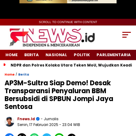
SCROLL TO CONTINUE WITH CONTENT
HOME
BERITA
NASIONAL
POLITIK
PARLEMENTARIA
NDPR dan Polres Kolaka Utara Teken MoU, Wujudkan Keadilan un
/
Home
Berita
AP3M-Sultra Siap Demo! Desak
Transparansi Penyaluran BBM
Bersubsidi di SPBUN Jompi Jaya
Sentosa
Fnews.id
- Jurnalis
Senin, 17 Februari 2025
- 23:04 WIB