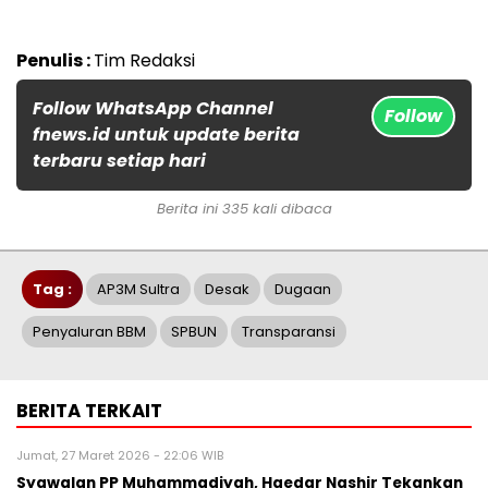
Penulis :
Tim Redaksi
Follow WhatsApp Channel
Follow
fnews.id untuk update berita
terbaru setiap hari
Berita ini 335 kali dibaca
Tag :
AP3M Sultra
Desak
Dugaan
Penyaluran BBM
SPBUN
Transparansi
BERITA TERKAIT
Jumat, 27 Maret 2026 - 22:06 WIB
Syawalan PP Muhammadiyah, Haedar Nashir Tekankan