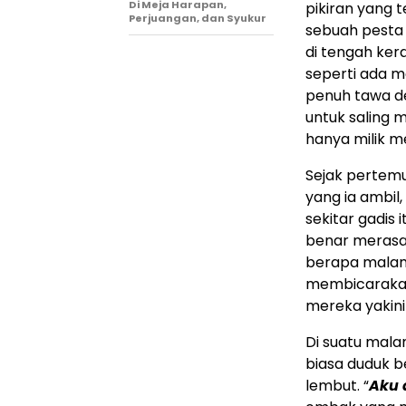
Di Meja Harapan,
pikiran yang 
Perjuangan, dan Syukur
sebuah pesta
di tengah kera
seperti ada m
penuh tawa d
untuk saling
hanya milik m
Sejak pertemu
yang ia ambil
sekitar gadis 
benar merasa 
berapa malam
membicarakan
mereka yakini
Di suatu mala
biasa duduk 
lembut. “
Aku 