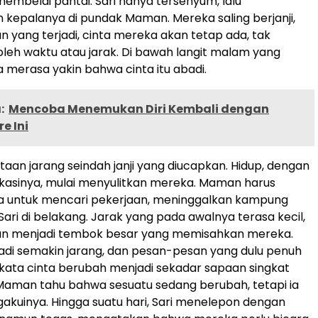
mbelai pantai. Sari hanya tersenyum, lalu
epalanya di pundak Maman. Mereka saling berjanji,
 yang terjadi, cinta mereka akan tetap ada, tak
leh waktu atau jarak. Di bawah langit malam yang
 merasa yakin bahwa cinta itu abadi.
:
Mencoba Menemukan Diri Kembali dengan
e Ini
aan jarang seindah janji yang diucapkan. Hidup, dengan
kasinya, mulai menyulitkan mereka. Maman harus
ta untuk mencari pekerjaan, meninggalkan kampung
ari di belakang. Jarak yang pada awalnya terasa kecil,
n menjadi tembok besar yang memisahkan mereka.
di semakin jarang, dan pesan-pesan yang dulu penuh
ata cinta berubah menjadi sekadar sapaan singkat
Maman tahu bahwa sesuatu sedang berubah, tetapi ia
gakuinya. Hingga suatu hari, Sari menelepon dengan