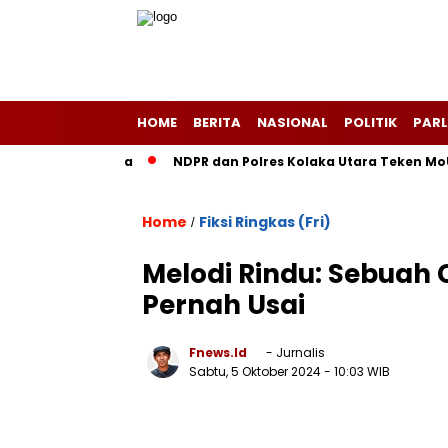
HOME
BERITA
NASIONAL
POLITIK
PARL
-Layang Purba
NDPR dan Polres Kolaka Utara Teken MoU, Wu
Home
Fiksi Ringkas (Fri)
/
Melodi Rindu: Sebuah 
Pernah Usai
Fnews.id
- Jurnalis
Sabtu, 5 Oktober 2024
- 10:03 WIB