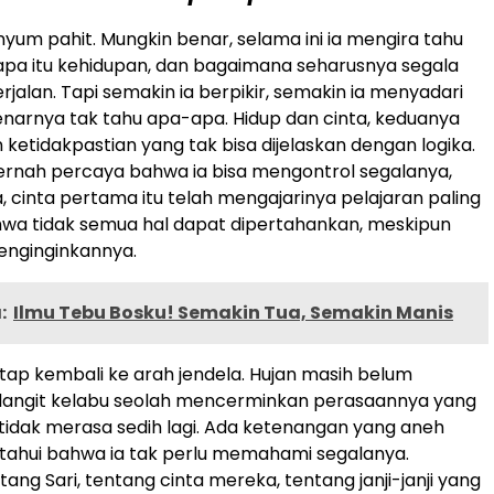
um pahit. Mungkin benar, selama ini ia mengira tahu
, apa itu kehidupan, dan bagaimana seharusnya segala
jalan. Tapi semakin ia berpikir, semakin ia menyadari
narnya tak tahu apa-apa. Hidup dan cinta, keduanya
ketidakpastian yang tak bisa dijelaskan dengan logika.
ernah percaya bahwa ia bisa mengontrol segalanya,
 cinta pertama itu telah mengajarinya pelajaran paling
wa tidak semua hal dapat dipertahankan, meskipun
enginginkannya.
:
Ilmu Tebu Bosku! Semakin Tua, Semakin Manis
p kembali ke arah jendela. Hujan masih belum
 langit kelabu seolah mencerminkan perasaannya yang
a tidak merasa sedih lagi. Ada ketenangan yang aneh
ahui bahwa ia tak perlu memahami segalanya.
ng Sari, tentang cinta mereka, tentang janji-janji yang