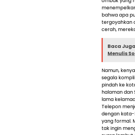
ombak yang me
menempelkan k
bahwa apa pun
tergoyahkan o
cerah, mereka
Baca Juga
Menulis Sor
Namun, kenyat
segala kompli
pindah ke ko
halaman dan S
lama kelamaa
Telepon menja
dengan kata-k
yang formal. 
tak ingin men