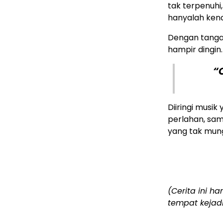
tak terpenuhi,
hanyalah kena
Dengan tanga
hampir dingin.
“
Diiringi mus
perlahan, sam
yang tak mung
(⁣Cerita ini 
tempat kejadi