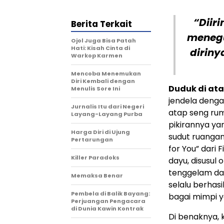
“Diir
Berita Terkait
menegu
Ojol Juga Bisa Patah
Hati: Kisah Cinta di
diriny
Warkop Karmen
Mencoba Menemukan
Diri Kembali dengan
Duduk di ata
Menulis Sore Ini
jendela dengan
Jurnalis Itu dari Negeri
atap seng ru
Layang-Layang Purba
pikirannya yan
Harga Diri di Ujung
sudut ruangan 
Pertarungan
for You” dari
Killer Paradoks
dayu, disusu
tenggelam dal
Memaksa Benar
selalu berhasi
Pembela di Balik Bayang:
bagai mimpi y
Perjuangan Pengacara
di Dunia Kawin Kontrak
Di benaknya, 