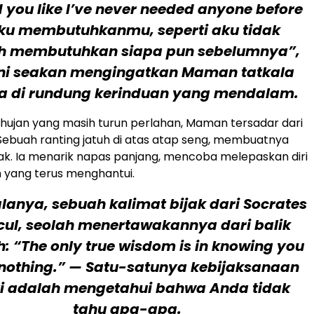
d you like I’ve never needed anyone before
ku membutuhkanmu, seperti aku tidak
h membutuhkan siapa pun sebelumnya”,
ini seakan mengingatkan Maman tatkala
ya di rundung kerinduan yang mendalam.
ah hujan yang masih turun perlahan, Maman tersadar dari
ebuah ranting jatuh di atas atap seng, membuatnya
nak. Ia menarik napas panjang, mencoba melepaskan diri
 yang terus menghantui.
lanya, sebuah kalimat bijak dari Socrates
ul, seolah menertawakannya dari balik
h: “The only true wisdom is in knowing you
nothing.” — Satu-satunya kebijaksanaan
ti adalah mengetahui bahwa Anda tidak
tahu apa-apa.