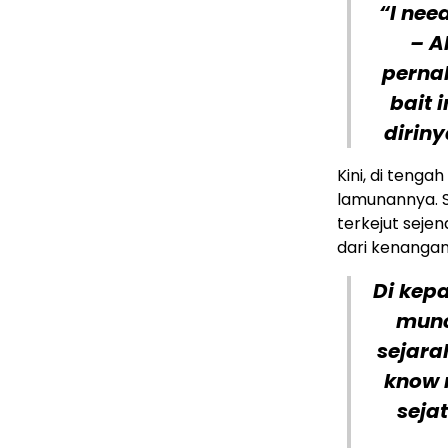
“I nee
– A
perna
bait 
dirin
Kini, di teng
lamunannya. S
terkejut seje
dari kenangan
Di kepa
munc
sejara
know 
seja