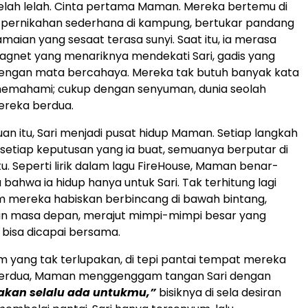
telah lelah. Cinta pertama Maman. Mereka bertemu di
 pernikahan sederhana di kampung, bertukar pandang
maian yang sesaat terasa sunyi. Saat itu, ia merasa
agnet yang menariknya mendekati Sari, gadis yang
engan mata bercahaya. Mereka tak butuh banyak kata
 memahami; cukup dengan senyuman, dunia seolah
ereka berdua.
an itu, Sari menjadi pusat hidup Maman. Setiap langkah
, setiap keputusan yang ia buat, semuanya berputar di
itu. Seperti lirik dalam lagu FireHouse, Maman benar-
bahwa ia hidup hanya untuk Sari. Tak terhitung lagi
 mereka habiskan berbincang di bawah bintang,
 masa depan, merajut mimpi-mimpi besar yang
 bisa dicapai bersama.
m yang tak terlupakan, di tepi pantai tempat mereka
berdua, Maman menggenggam tangan Sari dengan
akan selalu ada untukmu,”
bisiknya di sela desiran