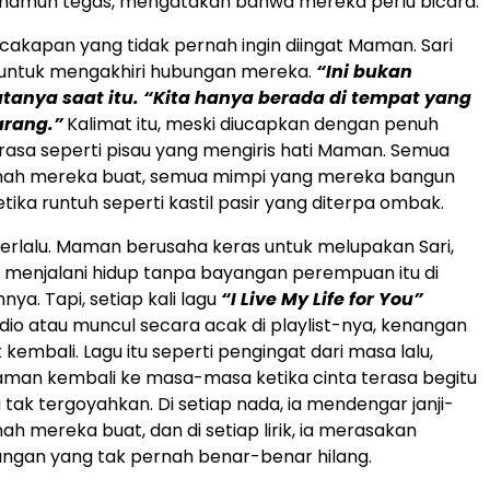
 namun tegas, mengatakan bahwa mereka perlu bicara.
rcakapan yang tidak pernah ingin diingat Maman. Sari
ntuk mengakhiri hubungan mereka.
“Ini bukan
tanya saat itu. “Kita hanya berada di tempat yang
arang.”
Kalimat itu, meski diucapkan dengan penuh
rasa seperti pisau yang mengiris hati Maman. Semua
ernah mereka buat, semua mimpi yang mereka bangun
tika runtuh seperti kastil pasir yang diterpa ombak.
erlalu. Maman berusaha keras untuk melupakan Sari,
 menjalani hidup tanpa bayangan perempuan itu di
nya. Tapi, setiap kali lagu
“I Live My Life for You”
adio atau muncul secara acak di playlist-nya, kenangan
kembali. Lagu itu seperti pengingat dari masa lalu,
n kembali ke masa-masa ketika cinta terasa begitu
 tak tergoyahkan. Di setiap nada, ia mendengar janji-
nah mereka buat, dan di setiap lirik, ia merasakan
angan yang tak pernah benar-benar hilang.