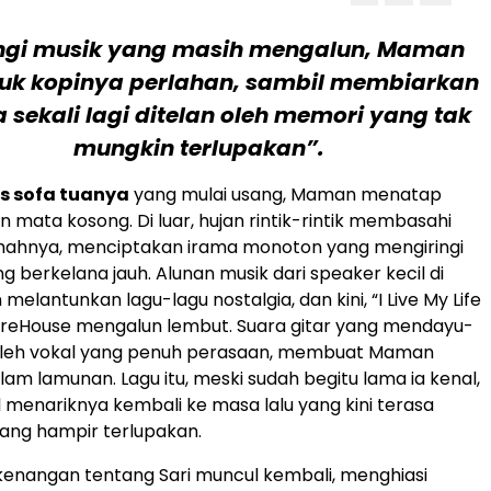
ingi musik yang masih mengalun, Maman
k kopinya perlahan, sambil membiarkan
a sekali lagi ditelan oleh memori yang tak
mungkin terlupakan”.
s sofa tuanya
yang mulai usang, Maman menatap
 mata kosong. Di luar, hujan rintik-rintik membasahi
mahnya, menciptakan irama monoton yang mengiringi
g berkelana jauh. Alunan musik dari speaker kecil di
melantunkan lagu-lagu nostalgia, dan kini, “I Live My Life
 FireHouse mengalun lembut. Suara gitar yang mendayu-
l oleh vokal yang penuh perasaan, membuat Maman
am lamunan. Lagu itu, meski sudah begitu lama ia kenal,
l menariknya kembali ke masa lalu yang kini terasa
ang hampir terlupakan.
kenangan tentang Sari muncul kembali, menghiasi