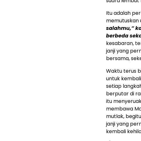
suara lembut
Itu adalah pe
memutuskan u
salahmu,” ka
berbeda sek
kesabaran, te
janji yang p
bersama, seke
Waktu terus b
untuk kembali
setiap langkah
berputar di r
itu menyeruak 
membawa Mama
mutlak, begitu
janji yang per
kembali kehil