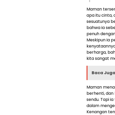
Maman terseny
apa itu cinta
sesuatunya ber
bahwa ia sebe
penuh dengan 
Meskipun ia p
kenyataannya,
berharga, bah
kita sangat m
Baca Juga
Maman menata
berhenti, dan
sendu. Tapi i
dalam menget
Kenangan tenta