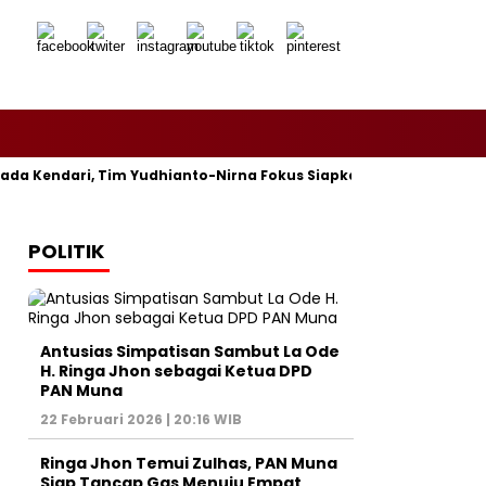
endari, Tim Yudhianto-Nirna Fokus Siapkan Bukti di MK
HIPM
POLITIK
Antusias Simpatisan Sambut La Ode
H. Ringa Jhon sebagai Ketua DPD
PAN Muna
22 Februari 2026 | 20:16 WIB
Ringa Jhon Temui Zulhas, PAN Muna
Siap Tancap Gas Menuju Empat