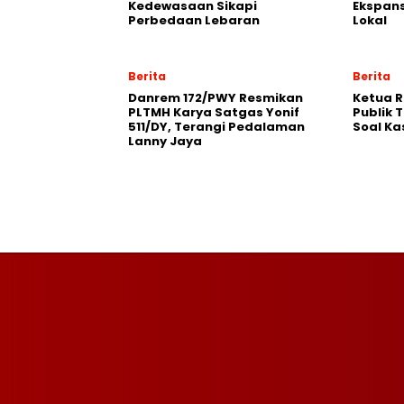
Kedewasaan Sikapi
Ekspans
Perbedaan Lebaran
Lokal
Berita
Berita
Danrem 172/PWY Resmikan
Ketua 
PLTMH Karya Satgas Yonif
Publik 
511/DY, Terangi Pedalaman
Soal Ka
Lanny Jaya