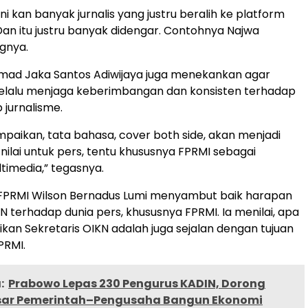
ni kan banyak jurnalis yang justru beralih ke platform
 Dan itu justru banyak didengar. Contohnya Najwa
ngnya.
chmad Jaka Santos Adiwijaya juga menekankan agar
selalu menjaga keberimbangan dan konsisten terhadap
p jurnalisme.
aikan, tata bahasa, cover both side, akan menjadi
nilai untuk pers, tentu khususnya FPRMI sebagai
ltimedia,” tegasnya.
PRMI Wilson Bernadus Lumi menyambut baik harapan
N terhadap dunia pers, khususnya FPRMI. Ia menilai, apa
kan Sekretaris OIKN adalah juga sejalan dengan tujuan
PRMI.
:
Prabowo Lepas 230 Pengurus KADIN, Dorong
esar Pemerintah–Pengusaha Bangun Ekonomi