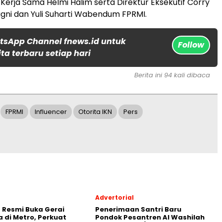
erja Sama Helmi Halim serta Direktur Eksekutif Corry
 Mugni dan Yuli Suharti Wabendum FPRMI.
tsApp Channel fnews.id untuk
Follow
ta terbaru setiap hari
Berita ini 94 kali dibaca
FPRMI
Influencer
Otorita IKN
Pers
Advertorial
 Resmi Buka Gerai
Penerimaan Santri Baru
 di Metro, Perkuat
Pondok Pesantren Al Washilah