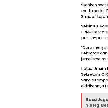
“Bahkan saat i
media sosial.
Shihab,” tera
Selain itu, A
FPRMI tetap 
prinsip-prinsi
“Cara menyamp
kekuatan dan 
jurnalisme mu
Ketua Umum F
Sekretaris OIK
yang disampai
didirikannya F
Baca Juga
Sinergi B