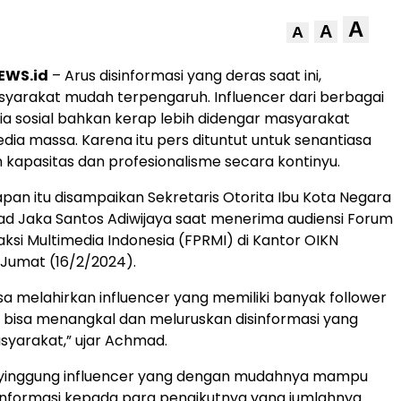
A
A
A
EWS.id
– Arus disinformasi yang deras saat ini,
arakat mudah terpengaruh. Influencer dari berbagai
a sosial bahkan kerap lebih didengar masyarakat
ia massa. Karena itu pers dituntut untuk senantiasa
kapasitas dan profesionalisme secara kontinyu.
pan itu disampaikan Sekretaris Otorita Ibu Kota Negara
d Jaka Santos Adiwijaya saat menerima audiensi Forum
ksi Multimedia Indonesia (FPRMI) di Kantor OIKN
Jumat (16/2/2024).
isa melahirkan influencer yang memiliki banyak follower
 bisa menangkal dan meluruskan disinformasi yang
syarakat,” ujar Achmad.
nyinggung influencer yang dengan mudahnya mampu
nformasi kepada para pengikutnya yang jumlahnya