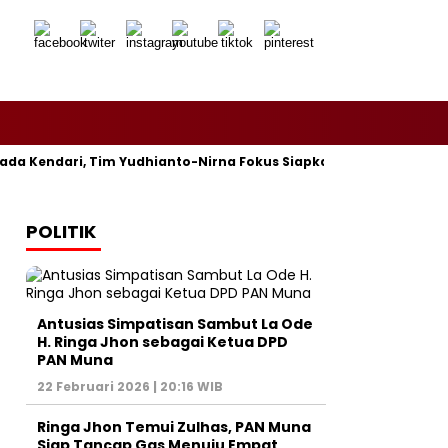
Kendari, Tim Yudhianto-Nirna Fokus Siapkan Bukti di MK
HIP
POLITIK
Antusias Simpatisan Sambut La Ode
H. Ringa Jhon sebagai Ketua DPD
PAN Muna
22 Februari 2026 | 20:16 WIB
Ringa Jhon Temui Zulhas, PAN Muna
Siap Tancap Gas Menuju Empat