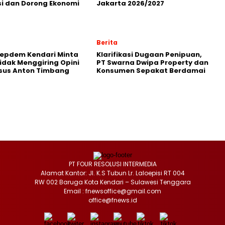
i dan Dorong Ekonomi
Jakarta 2026/2027
Berita
Repdem Kendari Minta
Klarifikasi Dugaan Penipuan,
Tidak Menggiring Opini
PT Swarna Dwipa Property dan
sus Anton Timbang
Konsumen Sepakat Berdamai
PT FOUR RESOLUSI INTERMEDIA
Alamat Kantor: Jl. K.S Tubun Lr. Laloepisi RT 004
RW 002 Baruga Kota Kendari – Sulawesi Tenggara
Email : fnewsoffice@gmail.com
office@fnews.id