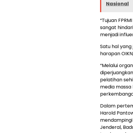
Nasional
“Tujuan FPRMI 
sangat hindar
menjadi influe
Satu hal yang 
harapan OIKN,
“Melalui organ
diperjuangkan
pelatihan seh
media massa b
perkembangan
Dalam pertemu
Harold Pantow
mendampingi 
Jenderal, Ba