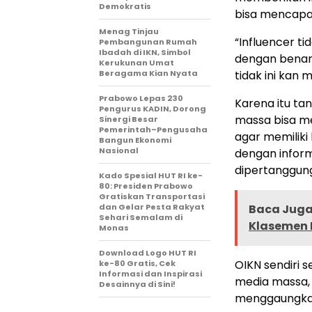
Demokratis
bisa mencapai
Menag Tinjau
“Influencer t
Pembangunan Rumah
Ibadah di IKN, Simbol
dengan benar. 
Kerukunan Umat
Beragama Kian Nyata
tidak ini kan 
Prabowo Lepas 230
Karena itu ta
Pengurus KADIN, Dorong
massa bisa m
Sinergi Besar
Pemerintah–Pengusaha
agar memiliki
Bangun Ekonomi
Nasional
dengan inform
dipertanggung
Kado Spesial HUT RI ke-
80: Presiden Prabowo
Gratiskan Transportasi
dan Gelar Pesta Rakyat
Baca Juga
Sehari Semalam di
Klasemen 
Monas
Download Logo HUT RI
OIKN sendiri s
ke-80 Gratis, Cek
Informasi dan Inspirasi
media massa, 
Desainnya di Sini!
menggaungkan 