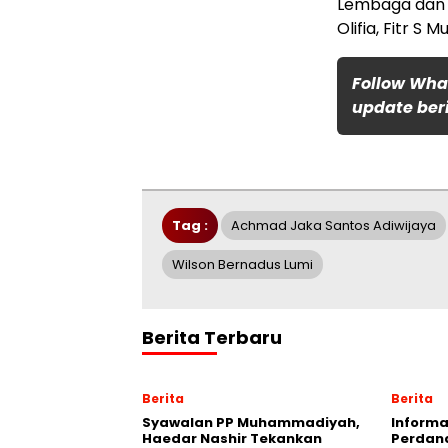
Lembaga dan K
Olifia, Fitr S
Follow Wha
update beri
Tag :
Achmad Jaka Santos Adiwijaya
Wilson Bernadus Lumi
Berita Terbaru
Berita
Berita
Syawalan PP Muhammadiyah,
Informa
Haedar Nashir Tekankan
Perdana