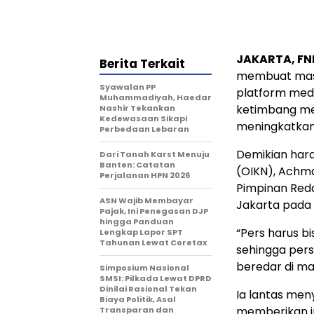
JAKARTA, FN
Berita Terkait
membuat masy
Syawalan PP
platform medi
Muhammadiyah, Haedar
ketimbang med
Nashir Tekankan
Kedewasaan Sikapi
meningkatkan 
Perbedaan Lebaran
Demikian hara
Dari Tanah Karst Menuju
Banten: Catatan
(OIKN), Achma
Perjalanan HPN 2026
Pimpinan Reda
ASN Wajib Membayar
Jakarta pada 
Pajak, Ini Penegasan DJP
hingga Panduan
“Pers harus b
Lengkap Lapor SPT
Tahunan Lewat Coretax
sehingga pers
beredar di ma
Simposium Nasional
SMSI: Pilkada Lewat DPRD
Dinilai Rasional Tekan
Ia lantas me
Biaya Politik, Asal
memberikan i
Transparan dan