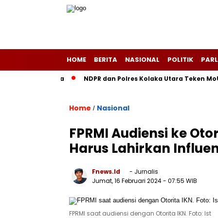
HOME
BERITA
NASIONAL
POLITIK
PARL
ng-Layang Purba
NDPR dan Polres Kolaka Utara Teken MoU, W
Home
Nasional
/
FPRMI Audiensi ke Oto
Harus Lahirkan Influe
Fnews.id
- Jurnalis
Jumat, 16 Februari 2024
- 07:55 WIB
FPRMI saat audiensi dengan Otorita IKN. Foto: Ist